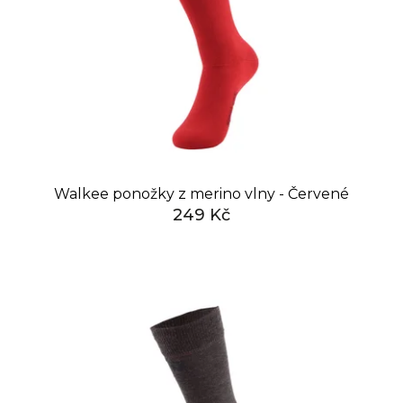
č
u
j
e
m
e
Walkee ponožky z merino vlny - Červené
249 Kč