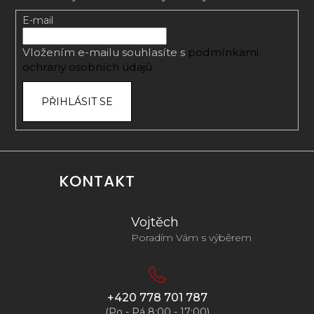
a
t
E-mail
í
Vložením e-mailu souhlasíte s
podmínkami
ochrany osobních údajů
PŘIHLÁSIT SE
KONTAKT
Vojtěch
Poradím Vám s výběrem
+420 778 701 787
(Po - Pá 8:00 - 17:00)