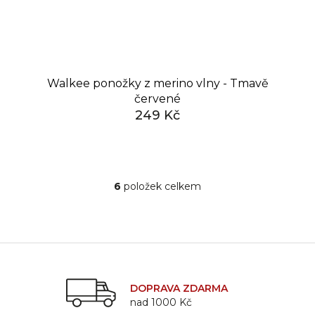
Walkee ponožky z merino vlny - Tmavě
červené
249 Kč
6
položek celkem
O
v
l
á
d
a
c
DOPRAVA ZDARMA
í
nad 1000 Kč