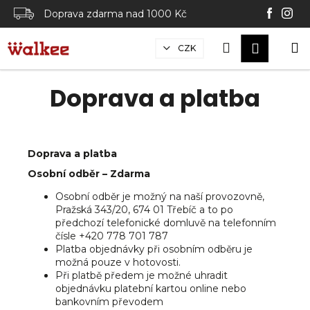
K
Přejít
Doprava zdarma nad 1000 Kč
na
o
obsah
Zpět
Zpět
š
Hledat
Nák
M
Přihláš
CZK
í
C
koší
k
Doprava a platba
o
p
o
t
Doprava a platba
ř
Osobní odběr – Zdarma
e
Osobní odběr je možný na naší provozovně,
b
Pražská 343/20, 674 01 Třebíč a to po
u
předchozí telefonické domluvě na telefonním
j
čísle +420 778 701 787
Platba objednávky při osobním odběru je
e
možná pouze v hotovosti.
t
Při platbě předem je možné uhradit
e
objednávku platební kartou online nebo
bankovním převodem
n