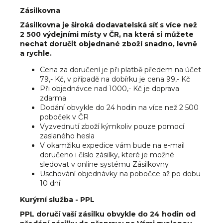
a
Zásilkovna
j
Zásilkovna je široká dodavatelská síť s více než
2 500 výdejními místy v ČR, na která si můžete
í
nechat doručit objednané zboží snadno, levně
t
a rychle.
?
Cena za doručení je při platbě předem na účet
79,- Kč, v případě na dobírku je cena 99,- Kč
Při objednávce nad 1000,- Kč je doprava
zdarma
Dodání obvykle do 24 hodin na více než 2 500
HLEDAT
poboček v ČR
Vyzvednutí zboží kýmkoliv pouze pomocí
zaslaného hesla
V okamžiku expedice vám bude na e-mail
doručeno i číslo zásilky, které je možné
D
sledovat v online systému Zásilkovny
o
Uschování objednávky na pobočce až po dobu
p
10 dní
o
Kurýrní služba - PPL
r
u
PPL doručí vaší zásilku obvykle do 24 hodin od