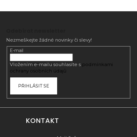
Z
á
Odebírat newsletter
p
Nezmeškejte žádné novinky či slevy!
a
t
E-mail
í
Vložením e-mailu souhlasíte s
podmínkami
ochrany osobních údajů
PŘIHLÁSIT SE
KONTAKT