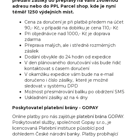
č
předání zásilky do přepravy na Vámi zvolenou
adresu nebo do PPL Parcel shop
,
kde je nyní
u
téměř 1250 výdejních míst.
j
e
Cena za doručení je při platbě předem na účet
m
90,- Kč, v případě na dobírku je cena 110,- Kč
e
Při objednávce nad 1000,- Kč je doprava
zdarma
Přeprava malých, ale i středně rozměrných
zásilek
Dodání obvykle do 24 hodin od expedice
V den plánovaného doručování vás bude řidič
kontaktovat s časem doručení
V okamžiku expedice vám bude na e-mail
doručeno i číslo zásilky, které je možné
sledovat v systému DPD
Možnost přesměrování balíku po obdržení SMS
Uskladnění zásilky až na 4 dny
Poskytovatel platební brány - GOPAY
Online platby pro nás zajišťuje
platební brána GOPAY
.
Poskytovatel služby, společnost Gopay s.r.o., je
licencovaná Platební instituce působící pod
dohledem České národní banky. Platby probíhající