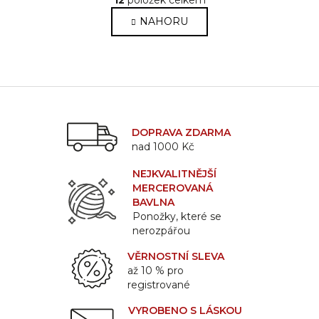
12
položek celkem
v
á
l
NAHORU
n
k
á
o
d
v
a
á
c
n
í
í
p
r
DOPRAVA ZDARMA
nad 1000 Kč
v
k
NEJKVALITNĚJŠÍ
y
MERCEROVANÁ
v
BAVLNA
ý
Ponožky, které se
p
nerozpářou
i
s
VĚRNOSTNÍ SLEVA
až 10 % pro
u
registrované
VYROBENO S LÁSKOU