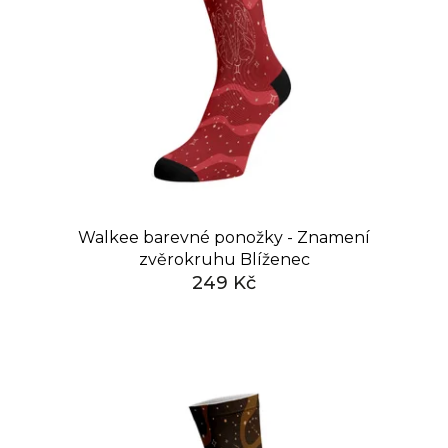
č
u
j
e
m
e
Walkee barevné ponožky - Znamení
zvěrokruhu Blíženec
249 Kč