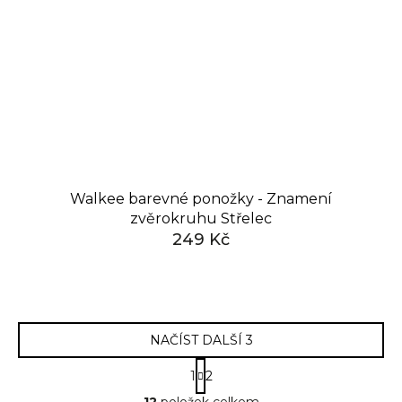
Walkee barevné ponožky - Znamení
zvěrokruhu Střelec
249 Kč
NAČÍST DALŠÍ 3
S
1
2
t
O
r