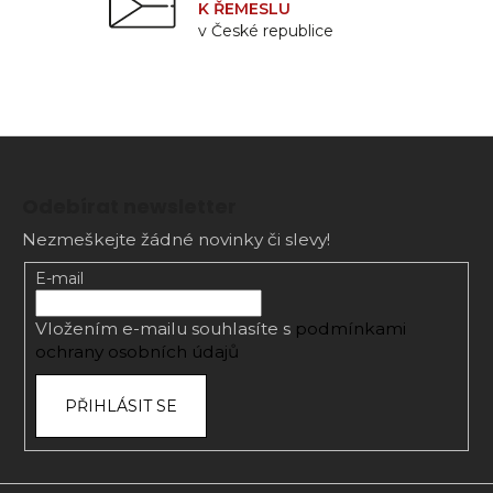
K ŘEMESLU
v České republice
Z
á
Odebírat newsletter
p
Nezmeškejte žádné novinky či slevy!
a
t
E-mail
í
Vložením e-mailu souhlasíte s
podmínkami
ochrany osobních údajů
PŘIHLÁSIT SE