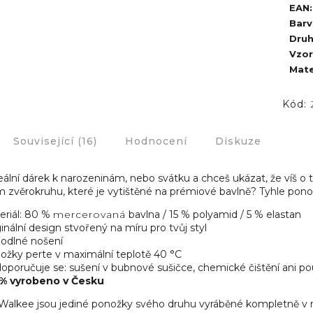
EAN
:
Barv
Dru
Vzor
Mate
Kód:
Související (16)
Hodnocení
Diskuze
eální dárek k narozeninám, nebo svátku a chceš ukázat, že víš
 zvěrokruhu, které je vytištěné na prémiové bavlně? Tyhle po
eriál: 80 %
mercerovaná
bavlna / 15 % polyamid / 5 % elastan
inální design stvořený na míru pro tvůj styl
odlné nošení
ožky perte v maximální teplotě 40 °C
poručuje se: sušení v bubnové sušičce, chemické čištění ani použ
% vyrobeno v Česku
alkee jsou jediné ponožky svého druhu vyráběné kompletně v 