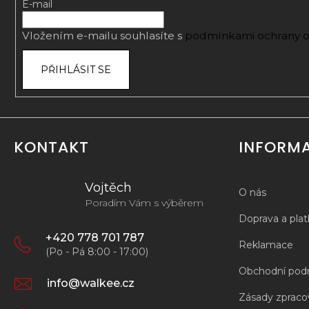
t
E-mail
í
Vložením e-mailu souhlasíte s
podmínkami ochrany o
PŘIHLÁSIT SE
KONTAKT
INFORM
Vojtěch
O nás
Poradím Vám s výběrem
Doprava a pla
+420 778 701 787
Reklamace
(Po - Pá 8:00 - 17:00)
Obchodní pod
info@walkee.cz
Zásady zpracov