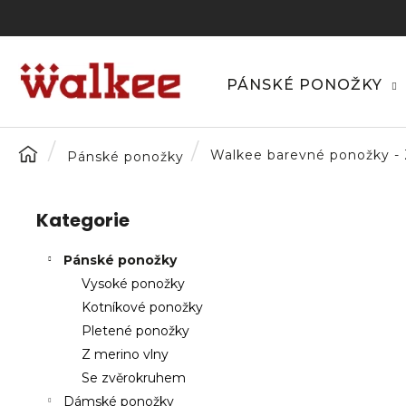
K
Přejít
na
o
obsah
Zpět
Zpět
š
do
do
í
PÁNSKÉ PONOŽKY
C
k
obchodu
obchodu
o
p
Domů
Walkee barevné ponožky -
Pánské ponožky
o
P
t
o
ř
Kategorie
Přeskočit
s
e
kategorie
t
b
Pánské ponožky
r
u
Vysoké ponožky
a
j
Kotníkové ponožky
n
e
Pletené ponožky
n
t
Z merino vlny
í
e
Se zvěrokruhem
p
n
Dámské ponožky