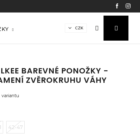
Hledat
Přihláš
N
CZK
ŽKY
ko
LKEE BAREVNÉ PONOŽKY -
AMENÍ ZVĚROKRUHU VÁHY
 variantu
1
42-47