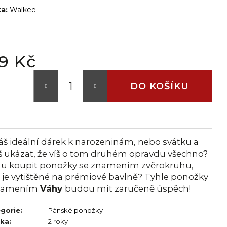
ka:
Walkee
9 Kč
DO KOŠÍKU
áš ideální dárek k narozeninám, nebo svátku a
š ukázat, že víš o tom druhém opravdu všechno?
u koupit ponožky se znamením zvěrokruhu,
 je vytištěné na prémiové bavlně? Tyhle ponožky
znamením
Váhy
budou mít zaručeně úspěch!
gorie
:
Pánské ponožky
uka
:
2 roky