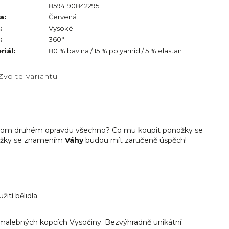
8594190842295
a
:
Červená
h
:
Vysoké
:
360°
riál
:
80 % bavlna / 15 % polyamid / 5 % elastan
Zvolte variantu
 o tom druhém opravdu všechno? Co mu koupit ponožky se
nožky se znamením
Váhy
budou mít zaručeně úspěch!
ití bělidla
malebných kopcích Vysočiny. Bezvýhradně unikátní