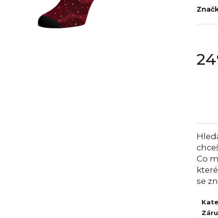
Znač
24
Měrná
cena:
Hled
chce
Co m
které
se 
Kate
Zár