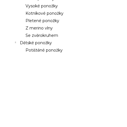
a
a
Vysoké ponožky
n
j
Kotníkové ponožky
e
í
Pletené ponožky
l
t
Z merino vlny
?
Se zvěrokruhem
Dětské ponožky
Potištěné ponožky
HLEDAT
D
o
p
o
r
u