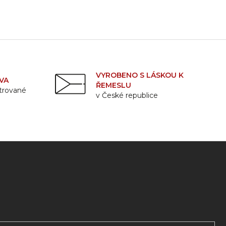
VYROBENO S LÁSKOU K
VA
ŘEMESLU
strované
v České republice