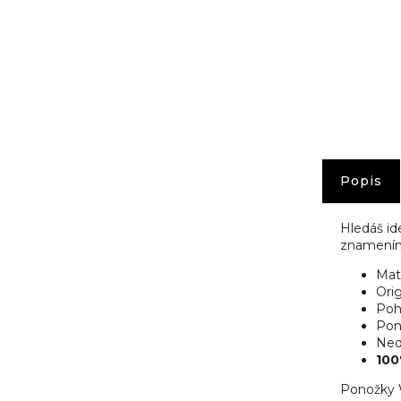
č
u
j
e
m
e
Popis
Hledáš id
znamením
Mat
Orig
Poh
Pon
Nedo
100
Ponožky W