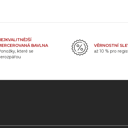
NEJKVALITNĚJŠÍ
MERCEROVANÁ BAVLNA
VĚRNOSTNÍ SLE
onožky, které se
až 10 % pro regi
nerozpářou