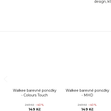
design, kt
Walkee barevné ponožky
Walkee barevné ponožky
- Colours Touch
- MHD
249 Kč
–40 %
249 Kč
–40 %
149 Kč
149 Kč