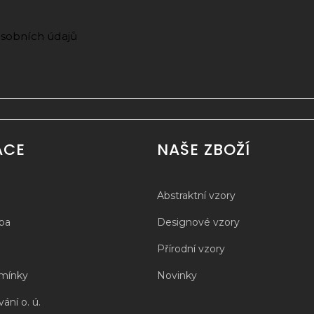
sobních údajů
ACE
NAŠE ZBOŽÍ
Abstraktní vzory
tba
Designové vzory
Přírodní vzory
mínky
Novinky
ání o. ú.