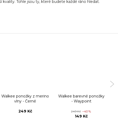
 kvality. Tohle jsou ty, které budete každé ráno hledat.
Walkee ponožky z merino
Walkee barevné ponožky
W
vlny - Černé
- Waypoint
249 Kč
249 Kč
–40 %
149 Kč