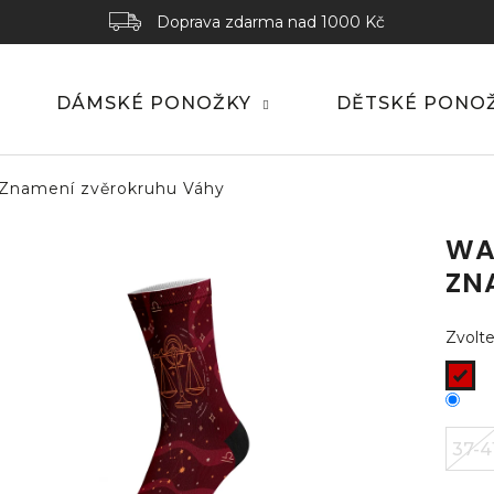
Doprava zdarma nad 1000 Kč
DÁMSKÉ PONOŽKY
DĚTSKÉ PONO
 Znamení zvěrokruhu Váhy
WA
ZN
Zvolte
37-4