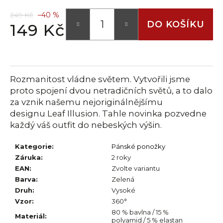
č
u
249 Kč
–40 %
j
DO KOŠÍKU
149 Kč
e
Měrná
m
cena:
e
Rozmanitost vládne světem. Vytvořili jsme
proto spojení dvou netradičních světů, a to dalo
za vznik našemu nejoriginálnějšímu
designu Leaf Illusion. Tahle novinka pozvedne
každý váš outfit do nebeských výšin.
Kategorie
:
Pánské ponožky
Záruka
:
2 roky
EAN
:
Zvolte variantu
Barva
:
Zelená
Druh
:
Vysoké
Vzor
:
360°
80 % bavlna / 15 %
Materiál
:
polyamid / 5 % elastan