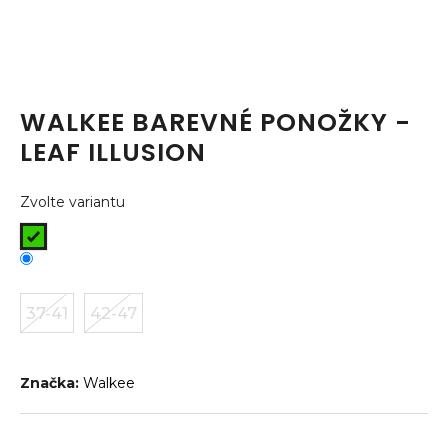
a
j
í
t
WALKEE BAREVNÉ PONOŽKY -
?
LEAF ILLUSION
Zvolte variantu
HLEDAT
37-41
42-47
D
o
p
o
Značka:
Walkee
r
u