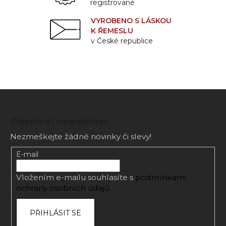
registrované
VYROBENO S LÁSKOU
K ŘEMESLU
v České republice
Z
á
Odebírat newsletter
p
Nezmeškejte žádné novinky či slevy!
a
t
E-mail
í
Vložením e-mailu souhlasíte s
podmínkami
ochrany osobních údajů
PŘIHLÁSIT SE