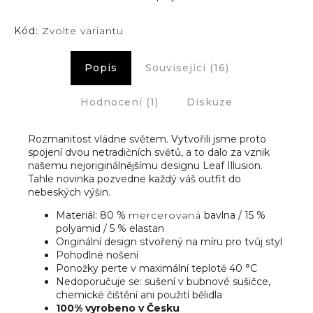
Kód:
Zvolte variantu
Popis
Související (16)
Hodnocení (1)
Diskuze
Rozmanitost vládne světem. Vytvořili jsme proto
spojení dvou netradičních světů, a to dalo za vznik
našemu nejoriginálnějšímu designu Leaf Illusion.
Tahle novinka pozvedne každý váš outfit do
nebeských výšin.
Materiál: 80 %
mercerovaná
bavlna / 15 %
polyamid / 5 % elastan
Originální design stvořený na míru pro tvůj styl
Pohodlné nošení
Ponožky perte v maximální teplotě 40 °C
Nedoporučuje se: sušení v bubnové sušičce,
chemické čištění ani použití bělidla
100% vyrobeno v Česku