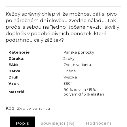
č
u
j
Každý správný chlap ví, že možnost dát si pivo
e
po náročném dni člověku zvedne náladu. Tak
m
proč si s sebou na "jedno" točené nevzít i skvělý
e
doplněk v podobě pivních ponožek, které
podtrhnou celý zážitek?
Kategorie
:
Pánské ponožky
Záruka
:
2 roky
EAN
:
Zvolte variantu
Barva
:
Hnědá
Druh
:
Vysoké
Vzor
:
360°
80 % bavlna / 15 %
Materiál
:
polyamid / 5 % elastan
Kód:
Zvolte variantu
Popis
Související (16)
Hodnocení