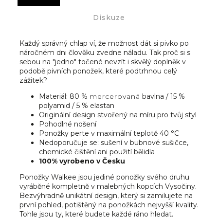
Diskuze
Každý správný chlap ví, že možnost dát si pivko po
náročném dni člověku zvedne náladu. Tak proč si s
sebou na "jedno" točené nevzít i skvělý doplněk v
podobě pivních ponožek, které podtrhnou celý
zážitek?
Materiál: 80 %
mercerovaná
bavlna / 15 %
polyamid / 5 % elastan
Originální design stvořený na míru pro tvůj styl
Pohodlné nošení
Ponožky perte v maximální teplotě 40 °C
Nedoporučuje se: sušení v bubnové sušičce,
chemické čištění ani použití bělidla
100% vyrobeno v Česku
Ponožky Walkee jsou jediné ponožky svého druhu
vyráběné kompletně v malebných kopcích Vysočiny.
Bezvýhradně unikátní design, který si zamilujete na
první pohled, potištěný na ponožkách nejvyšší kvality.
Tohle jsou ty, které budete každé ráno hledat.