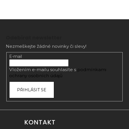
Z
á
Odebírat newsletter
p
Nezmeškejte žádné novinky či slevy!
a
t
E-mail
í
Vložením e-mailu souhlasíte s
podmínkami
ochrany osobních údajů
PŘIHLÁSIT SE
KONTAKT