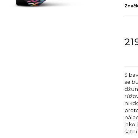
Znač
21
Měrná
cena:
S ba
se bu
džun
růžov
nikdo
proto
nála
jako
šatní