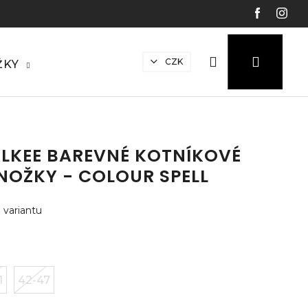
Hledat
Přihláš
N
CZK
ŽKY
ko
LKEE BAREVNÉ KOTNÍKOVÉ
NOŽKY - COLOUR SPELL
 variantu
1
42-47