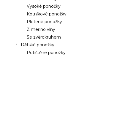
a
a
Vysoké ponožky
n
j
Kotníkové ponožky
e
í
Pletené ponožky
l
t
Z merino vlny
?
Se zvěrokruhem
Dětské ponožky
Potištěné ponožky
HLEDAT
D
o
p
o
r
u