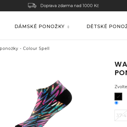
Doprava zdarma nad 1000 Kč
DÁMSKÉ PONOŽKY
DĚTSKÉ PONO
ponožky - Colour Spell
WA
PO
Zvolte
37-4