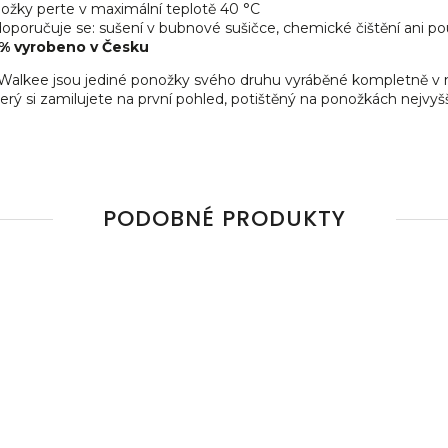
ožky perte v maximální teplotě 40 °C
poručuje se: sušení v bubnové sušičce, chemické čištění ani použ
% vyrobeno v Česku
alkee jsou jediné ponožky svého druhu vyráběné kompletně v 
erý si zamilujete na první pohled, potištěný na ponožkách nejvyšší
PODOBNÉ PRODUKTY