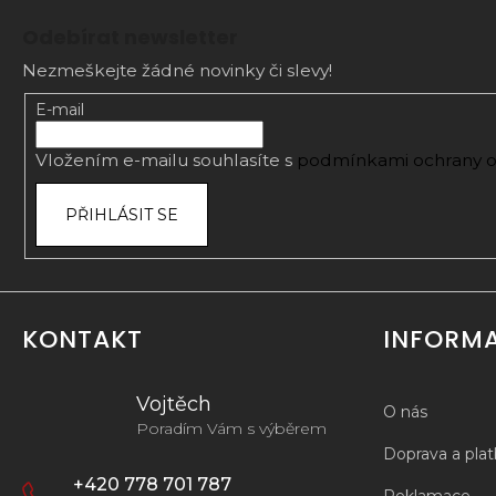
á
Odebírat newsletter
p
Nezmeškejte žádné novinky či slevy!
a
t
E-mail
í
Vložením e-mailu souhlasíte s
podmínkami ochrany o
PŘIHLÁSIT SE
KONTAKT
INFORM
Vojtěch
O nás
Poradím Vám s výběrem
Doprava a pla
+420 778 701 787