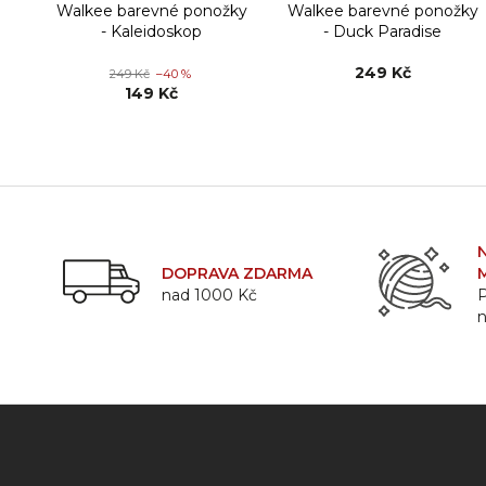
Walkee barevné ponožky
Walkee barevné ponožky
- Kaleidoskop
- Duck Paradise
249 Kč
249 Kč
–40 %
149 Kč
DOPRAVA ZDARMA
nad 1000 Kč
P
Z