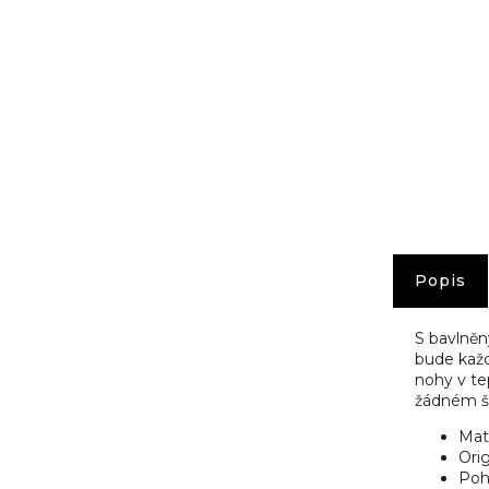
č
u
j
e
m
e
Popis
S bavlněn
bude každ
nohy v te
žádném ša
Mat
Orig
Poh