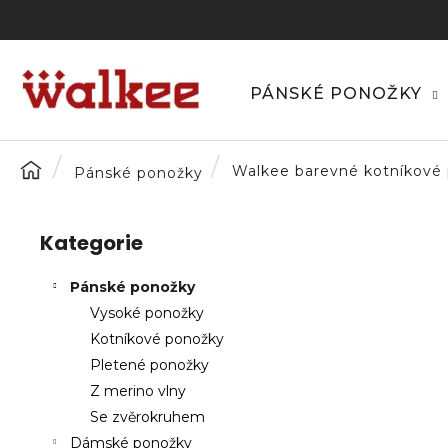
K
Přejít
na
o
obsah
Zpět
Zpět
š
do
do
í
PÁNSKÉ PONOŽKY
C
k
obchodu
obchodu
o
p
Domů
Walkee barevné kotníkové 
Pánské ponožky
o
P
t
o
ř
Kategorie
Přeskočit
s
e
kategorie
t
b
Pánské ponožky
r
u
Vysoké ponožky
a
j
Kotníkové ponožky
n
e
Pletené ponožky
n
t
Z merino vlny
í
e
Se zvěrokruhem
p
n
Dámské ponožky