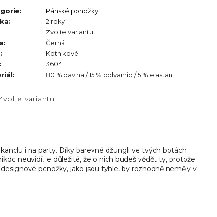
gorie
:
Pánské ponožky
uka
:
2 roky
Zvolte variantu
a
:
Černá
h
:
Kotníkové
:
360°
riál
:
80 % bavlna / 15 % polyamid / 5 % elastan
Zvolte variantu
kanclu i na party. Díky barevné džungli ve tvých botách
kdo neuvidí, je důležité, že o nich budeš vědět ty, protože
é designové ponožky, jako jsou tyhle, by rozhodně neměly v