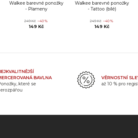
Walkee barevné ponožky
Walkee barevné ponožky
- Plameny
- Tattoo (bílé)
249 Kč
–40 %
249 Kč
–40 %
149 Kč
149 Kč
NEJKVALITNĚJŠÍ
MERCEROVANÁ BAVLNA
VĚRNOSTNÍ SLE
onožky, které se
až 10 % pro regi
nerozpářou