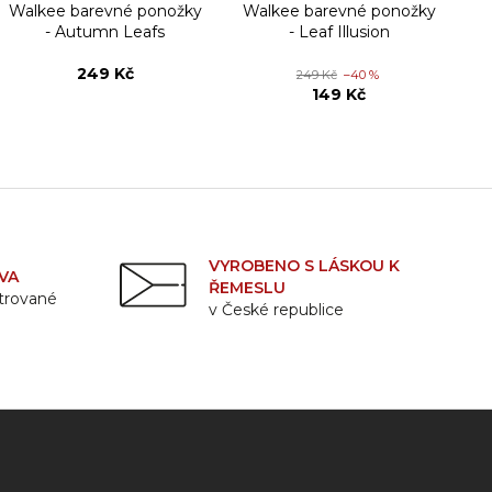
Walkee barevné ponožky
Walkee barevné ponožky
W
- Autumn Leafs
- Leaf Illusion
249 Kč
249 Kč
–40 %
149 Kč
VYROBENO S LÁSKOU K
VA
ŘEMESLU
strované
v České republice