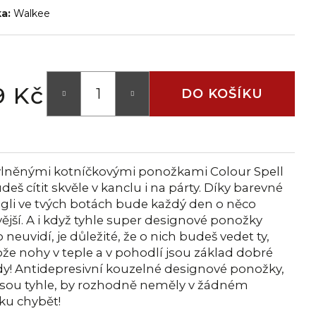
ka:
Walkee
9 Kč
DO KOŠÍKU
vlněnými kotníčkovými ponožkami Colour Spell
deš cítit skvěle v kanclu i na párty. Díky barevné
gli ve tvých botách bude každý den o něco
ější. A i když tyhle super designové ponožky
 neuvidí, je důležité, že o nich budeš vedet ty,
že nohy v teple a v pohodlí jsou základ dobré
dy! Antidepresivní kouzelné designové ponožky,
 jsou tyhle, by rozhodně neměly v žádném
ku chybět!