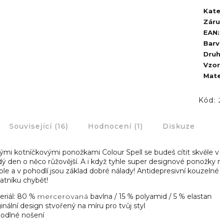
Kate
Zár
EAN
:
Barv
Dru
Vzor
Mate
Kód:
Související (16)
Hodnocení (1)
Diskuze
ými kotníčkovými ponožkami Colour Spell se budeš cítit skvěle v 
ý den o něco růžovější. A i když tyhle super designové ponožky ni
ple a v pohodlí jsou základ dobré nálady! Antidepresivní kouzeln
tníku chybět!
eriál: 80 %
mercerovaná
bavlna / 15 % polyamid / 5 % elastan
inální design stvořený na míru pro tvůj styl
odlné nošení