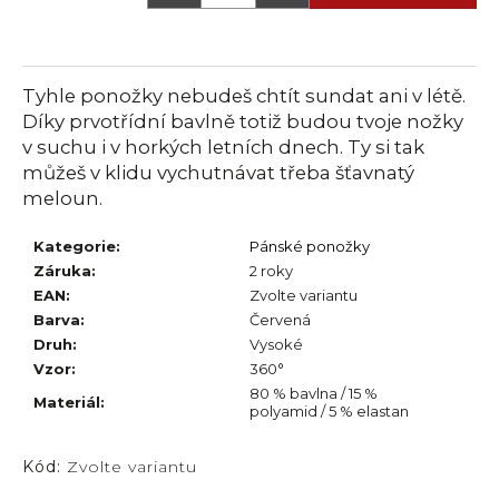
č
u
j
e
Tyhle ponožky nebudeš chtít sundat ani v létě.
m
Díky prvotřídní bavlně totiž budou tvoje nožky
e
v suchu i v horkých letních dnech. Ty si tak
můžeš v klidu vychutnávat třeba šťavnatý
meloun.
Kategorie
:
Pánské ponožky
Záruka
:
2 roky
EAN
:
Zvolte variantu
Barva
:
Červená
Druh
:
Vysoké
Vzor
:
360°
80 % bavlna / 15 %
Materiál
:
polyamid / 5 % elastan
Kód:
Zvolte variantu