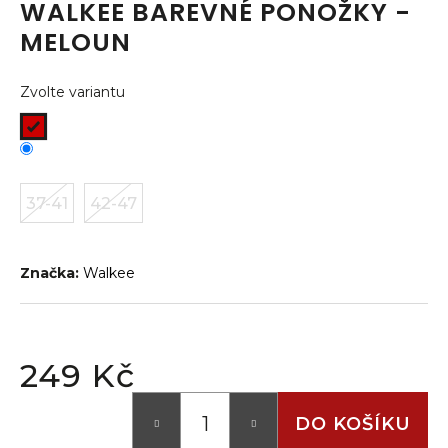
WALKEE BAREVNÉ PONOŽKY -
a
MELOUN
j
í
Zvolte variantu
t
?
37-41
42-47
HLEDAT
Značka:
Walkee
D
o
p
249 Kč
o
Měrná
r
cena:
DO KOŠÍKU
u