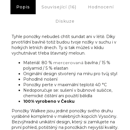
Popis
Související (16)
Hodnocení
Diskuze
Tyhle ponožky nebudeš chtít sundat ani v létě. Díky
prvotřídní bavlně totiž budou tvoje nožky v suchu i v
horkých letních dnech. Ty si tak můžeš v klidu
vychutnávat třeba šťavnatý meloun.
Materiál: 80 %
mercerovaná
bavlna / 15 %
polyamid / 5 % elastan
Originální design stvořený na míru pro tvůj styl
Pohodlné nošení
Ponožky perte v maximální teplotě 40 °C
Nedoporučuje se: sušení v bubnové sušičce,
chemické čištění ani použití bělidla
100% vyrobeno v Česku
Ponožky Walkee jsou jediné ponožky svého druhu
vyráběné kompletně v malebných kopcích Vysočiny.
Bezvýhradně unikátní design, který si zamilujete na
první pohled, potištěný na ponožkách nejvyšší kvality.