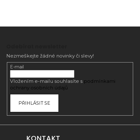
Z
á
Odebírat newsletter
p
Nezmeškejte žádné novinky či slevy!
a
t
E-mail
í
Vložením e-mailu souhlasíte s
podmínkami
ochrany osobních údajů
PŘIHLÁSIT SE
KONTAKT