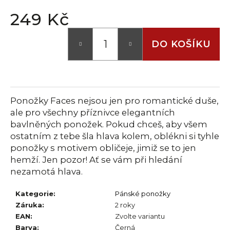
č
u
249 Kč
j
Měrná
e
cena:
DO KOŠÍKU
m
e
Ponožky Faces nejsou jen pro romantické duše,
ale pro všechny příznivce elegantních
bavlněných ponožek. Pokud chceš, aby všem
ostatním z tebe šla hlava kolem, oblékni si tyhle
ponožky s motivem obličeje, jimiž se to jen
hemží. Jen pozor! Ať se vám při hledání
nezamotá hlava.
Kategorie
:
Pánské ponožky
Záruka
:
2 roky
EAN
:
Zvolte variantu
Barva
:
Černá