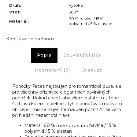
Druh
:
Vysoké
Vzor
:
360°
80 % bavlna / 15 %
Materiál
:
polyamid / 5 % elastan
Kód:
Zvolte variantu
Popis
Související (16)
Hodnocení (3)
Diskuze
Ponožky Faces nejsou jen pro romantické duše, ale
pro všechny příznivce elegantních bavlněných
ponožek. Pokud chceš, aby všem ostatním z tebe
šla hlava kolem, oblékni si tyhle ponožky s motivem
obličeje, jimiž se to jen hemží. Jen pozor! Ať se vám
při hledání nezamotá hlava.
Materiál: 80 %
mercerovaná
bavlna / 15 %
polyamid / 5 % elastan