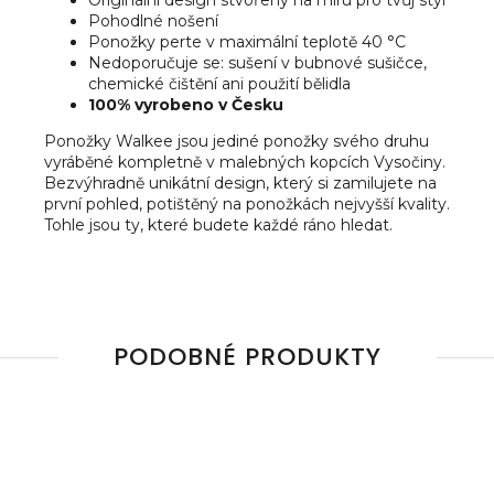
Originální design stvořený na míru pro tvůj styl
Pohodlné nošení
Ponožky perte v maximální teplotě 40 °C
Nedoporučuje se: sušení v bubnové sušičce,
chemické čištění ani použití bělidla
100% vyrobeno v Česku
Ponožky Walkee jsou jediné ponožky svého druhu
vyráběné kompletně v malebných kopcích Vysočiny.
Bezvýhradně unikátní design, který si zamilujete na
první pohled, potištěný na ponožkách nejvyšší kvality.
Tohle jsou ty, které budete každé ráno hledat.
PODOBNÉ PRODUKTY