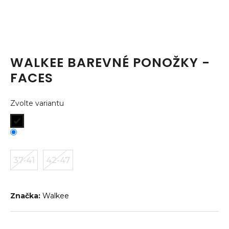
a
j
í
t
WALKEE BAREVNÉ PONOŽKY -
?
FACES
Zvolte variantu
HLEDAT
37-41
42-47
D
o
p
o
Značka:
Walkee
r
u