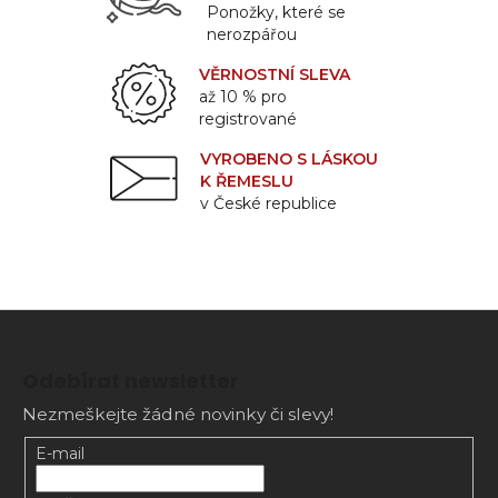
Ponožky, které se
nerozpářou
VĚRNOSTNÍ SLEVA
až 10 % pro
registrované
VYROBENO S LÁSKOU
K ŘEMESLU
v České republice
Z
á
Odebírat newsletter
p
Nezmeškejte žádné novinky či slevy!
a
t
E-mail
í