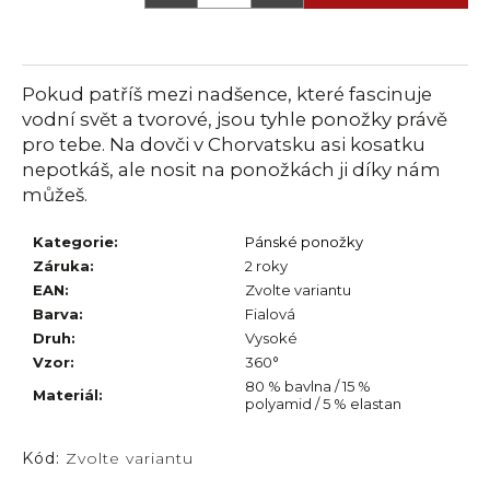
č
u
j
e
Pokud patříš mezi nadšence, které fascinuje
m
vodní svět a tvorové, jsou tyhle ponožky právě
e
pro tebe. Na dovči v Chorvatsku asi kosatku
nepotkáš, ale nosit na ponožkách ji díky nám
můžeš.
Kategorie
:
Pánské ponožky
Záruka
:
2 roky
EAN
:
Zvolte variantu
Barva
:
Fialová
Druh
:
Vysoké
Vzor
:
360°
80 % bavlna / 15 %
Materiál
:
polyamid / 5 % elastan
Kód:
Zvolte variantu