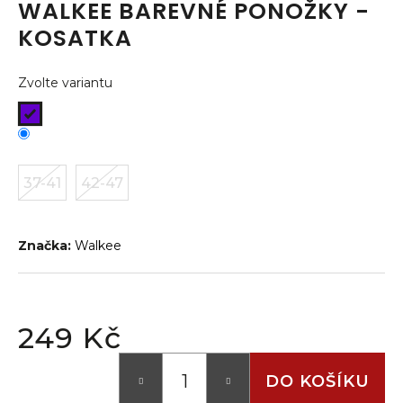
WALKEE BAREVNÉ PONOŽKY -
a
KOSATKA
j
í
Zvolte variantu
t
?
37-41
42-47
HLEDAT
Značka:
Walkee
D
o
p
249 Kč
o
Měrná
r
cena:
DO KOŠÍKU
u