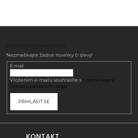
Z
á
Odebírat newsletter
p
Nezmeškejte žádné novinky či slevy!
a
t
E-mail
í
Vložením e-mailu souhlasíte s
podmínkami
ochrany osobních údajů
PŘIHLÁSIT SE
KONTAKT