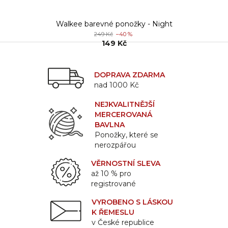
Walkee barevné ponožky - Night
249 Kč
–40 %
149 Kč
DOPRAVA ZDARMA
nad 1000 Kč
NEJKVALITNĚJŠÍ
MERCEROVANÁ
BAVLNA
Ponožky, které se
nerozpářou
VĚRNOSTNÍ SLEVA
až 10 % pro
registrované
VYROBENO S LÁSKOU
K ŘEMESLU
v České republice