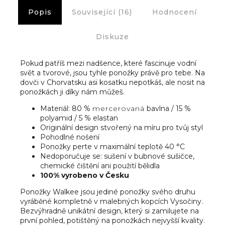
Popis
Související (16)
Hodnocení
Diskuze
Pokud patříš mezi nadšence, které fascinuje vodní
svět a tvorové, jsou tyhle ponožky právě pro tebe. Na
dovči v Chorvatsku asi kosatku nepotkáš, ale nosit na
ponožkách ji díky nám můžeš.
Materiál: 80 %
mercerovaná
bavlna / 15 %
polyamid / 5 % elastan
Originální design stvořený na míru pro tvůj styl
Pohodlné nošení
Ponožky perte v maximální teplotě 40 °C
Nedoporučuje se: sušení v bubnové sušičce,
chemické čištění ani použití bělidla
100% vyrobeno v Česku
Ponožky Walkee jsou jediné ponožky svého druhu
vyráběné kompletně v malebných kopcích Vysočiny.
Bezvýhradně unikátní design, který si zamilujete na
první pohled, potištěný na ponožkách nejvyšší kvality.