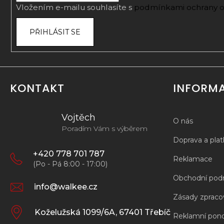
Vložením e-mailu souhlasíte s
podmínkami ochrany o
PŘIHLÁSIT SE
KONTAKT
INFORM
Vojtěch
O nás
Poradím Vám s výběrem
Doprava a pla
+420 778 701 787
Reklamace
(Po - Pá 8:00 - 17:00)
Obchodní pod
info@walkee.cz
Zásady zpracov
Koželužská 1099/6A, 67401 Třebíč
Reklamní pon