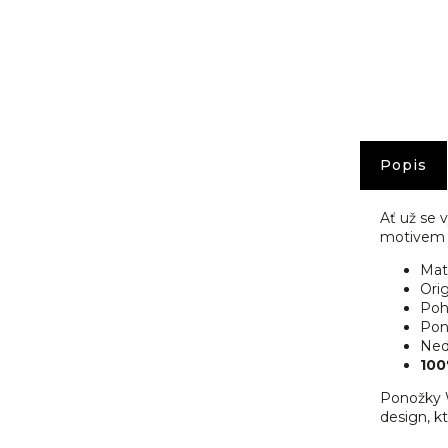
č
u
j
e
m
e
Popis
Ať už se 
motivem J
Mat
Orig
Poh
Pon
Nedo
100
Ponožky W
design, kt