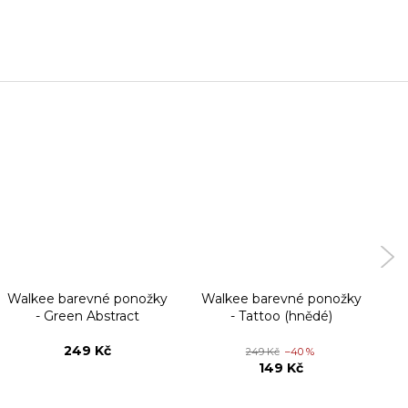
Walkee barevné ponožky
Walkee barevné ponožky
W
- Green Abstract
- Tattoo (hnědé)
249 Kč
249 Kč
–40 %
149 Kč