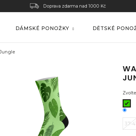
Doprava zdarma nad 1000 Kč
DÁMSKÉ PONOŽKY
DĚTSKÉ PONO
Jungle
WA
JU
Zvolte
37-4