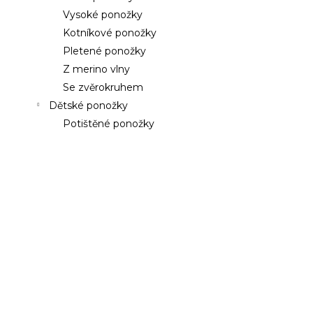
a
a
Vysoké ponožky
n
j
Kotníkové ponožky
e
í
Pletené ponožky
l
t
Z merino vlny
?
Se zvěrokruhem
Dětské ponožky
Potištěné ponožky
HLEDAT
D
o
p
o
r
u