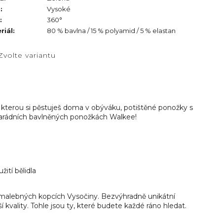
h
:
Vysoké
:
360°
riál
:
80 % bavlna / 15 % polyamid / 5 % elastan
Zvolte variantu
, kterou si pěstuješ doma v obýváku, potištěné ponožky s
parádních bavlněných ponožkách Walkee!
ití bělidla
malebných kopcích Vysočiny. Bezvýhradně unikátní
 kvality. Tohle jsou ty, které budete každé ráno hledat.