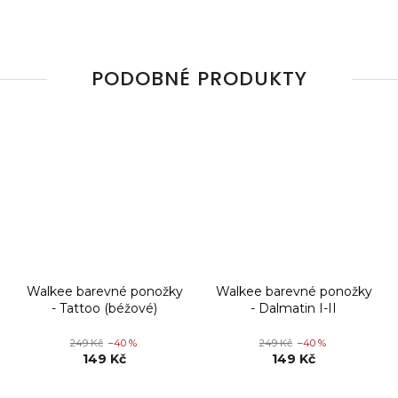
PODOBNÉ PRODUKTY
Walkee barevné ponožky
Walkee barevné ponožky
- Tattoo (béžové)
- Dalmatin I-II
249 Kč
–40 %
249 Kč
–40 %
149 Kč
149 Kč