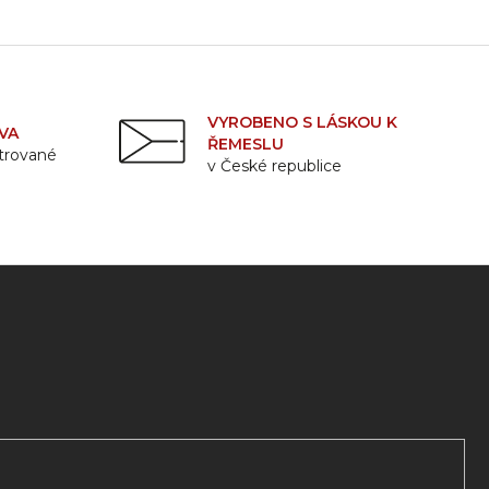
VYROBENO S LÁSKOU K
VA
ŘEMESLU
strované
v České republice