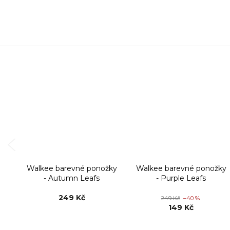
Walkee barevné ponožky
Walkee barevné ponožky
- Autumn Leafs
- Purple Leafs
249 Kč
249 Kč
–40 %
149 Kč