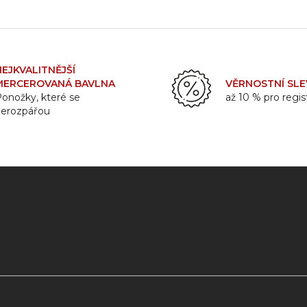
NEJKVALITNĚJŠÍ
MERCEROVANÁ BAVLNA
VĚRNOSTNÍ SLE
onožky, které se
až 10 % pro regi
nerozpářou