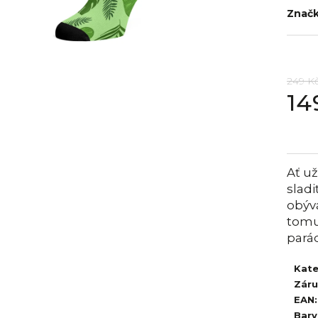
Znač
249 K
14
Měrná
cena:
Ať už
sladi
obýv
tomu
pará
Kate
Zár
EAN
:
Barv