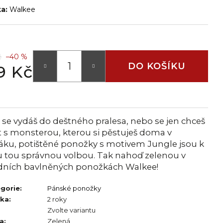
ka:
Walkee
č
–40 %
DO KOŠÍKU
9 Kč
 se vydáš do deštného pralesa, nebo se jen chceš
t s monsterou, kterou si pěstuješ doma v
áku, potištěné ponožky s motivem Jungle jsou k
 tou správnou volbou. Tak nahoď zelenou v
dních bavlněných ponožkách Walkee!
gorie
:
Pánské ponožky
uka
:
2 roky
Zvolte variantu
a
:
Zelená