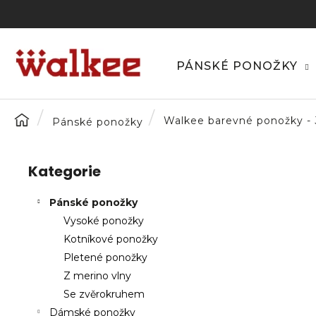
K
Přejít
na
o
obsah
Zpět
Zpět
š
do
do
í
PÁNSKÉ PONOŽKY
C
k
obchodu
obchodu
o
p
Domů
Walkee barevné ponožky - 
Pánské ponožky
o
P
t
o
ř
Kategorie
Přeskočit
s
e
kategorie
t
b
Pánské ponožky
r
u
Vysoké ponožky
a
j
Kotníkové ponožky
n
e
Pletené ponožky
n
t
Z merino vlny
í
e
Se zvěrokruhem
p
n
Dámské ponožky