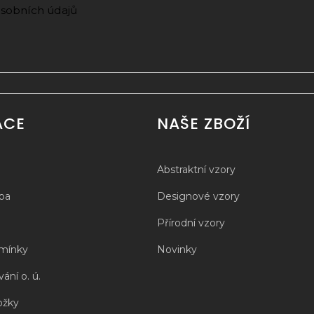
sobních údajů
ACE
NAŠE ZBOŽÍ
Abstraktní vzory
tba
Designové vzory
Přírodní vzory
mínky
Novinky
ání o. ú.
ožky