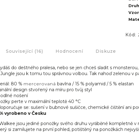
Dru
Vzor
Mate
Kód:
Související (16)
Hodnocení
Diskuze
vydáš do deštného pralesa, nebo se jen chceš sladit s monsterou
ungle jsou k tomu tou správnou volbou. Tak nahoď zelenou v 
eriál: 80 %
mercerovaná
bavlna / 15 % polyamid / 5 % elastan
inální design stvořený na míru pro tvůj styl
odlné nošení
ožky perte v maximální teplotě 40 °C
poručuje se: sušení v bubnové sušičce, chemické čištění ani použ
% vyrobeno v Česku
alkee jsou jediné ponožky svého druhu vyráběné kompletně v 
erý si zamilujete na první pohled, potištěný na ponožkách nejvyšší