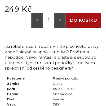
č
u
249 Kč
j
Měrná
e
cena:
DO KOŠÍKU
m
e
Jsi rebel srdcem i duší? Víš, že plechovka barvy
v sobě skrývá nespočet motivů? Proč teda
nepodpořit svoji fantazii a příště si s sebou do
ulic nevzít tyhle unikátní ponožky s motivem
sprejování od českého designera?
Kategorie
:
Pánské ponožky
Záruka
:
2 roky
EAN
:
8594190842080
Barva
:
Vícebarevné
Druh
:
Vysoké
Vzor
:
360°