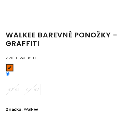
a
j
í
t
WALKEE BAREVNÉ PONOŽKY -
?
GRAFFITI
Zvolte variantu
HLEDAT
37-41
42-47
D
o
p
o
Značka:
Walkee
r
u