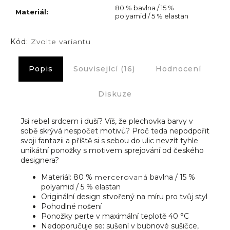
80 % bavlna / 15 %
Materiál
:
polyamid / 5 % elastan
Kód:
Zvolte variantu
Popis
Související (16)
Hodnocení
Diskuze
Jsi rebel srdcem i duší? Víš, že plechovka barvy v
sobě skrývá nespočet motivů? Proč teda nepodpořit
svoji fantazii a příště si s sebou do ulic nevzít tyhle
unikátní ponožky s motivem sprejování od českého
designera?
Materiál: 80 %
mercerovaná
bavlna / 15 %
polyamid / 5 % elastan
Originální design stvořený na míru pro tvůj styl
Pohodlné nošení
Ponožky perte v maximální teplotě 40 °C
Nedoporučuje se: sušení v bubnové sušičce,