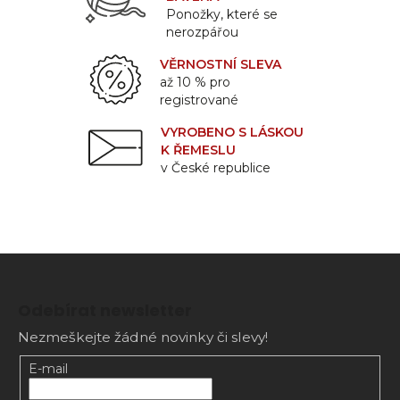
Ponožky, které se
nerozpářou
VĚRNOSTNÍ SLEVA
až 10 % pro
registrované
VYROBENO S LÁSKOU
K ŘEMESLU
v České republice
Z
á
Odebírat newsletter
p
Nezmeškejte žádné novinky či slevy!
a
t
E-mail
í