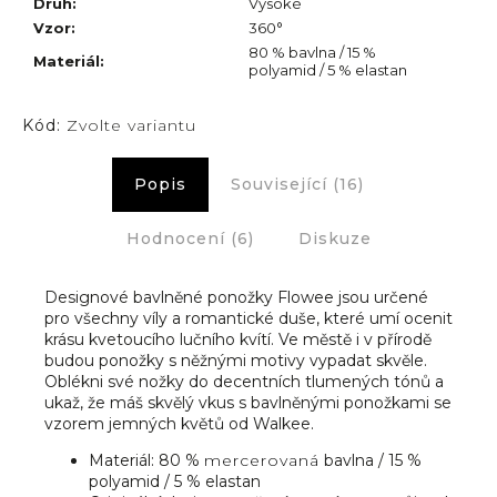
Druh
:
Vysoké
Vzor
:
360°
80 % bavlna / 15 %
Materiál
:
polyamid / 5 % elastan
Kód:
Zvolte variantu
Popis
Související (16)
Hodnocení (6)
Diskuze
Designové bavlněné ponožky Flowee jsou určené
pro všechny víly a romantické duše, které umí ocenit
krásu kvetoucího lučního kvítí. Ve městě i v přírodě
budou ponožky s něžnými motivy vypadat skvěle.
Oblékni své nožky do decentních tlumených tónů a
ukaž, že máš skvělý vkus s bavlněnými ponožkami se
vzorem jemných květů od Walkee.
Materiál: 80 %
mercerovaná
bavlna / 15 %
polyamid / 5 % elastan