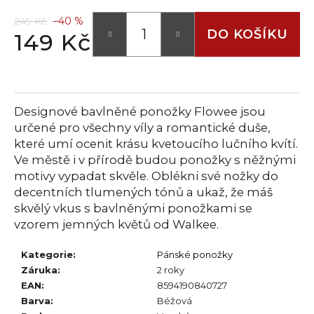
č
u
249 Kč
–40 %
j
DO KOŠÍKU
149 Kč
e
Měrná
m
cena:
e
Designové bavlněné ponožky Flowee jsou
určené pro všechny víly a romantické duše,
které umí ocenit krásu kvetoucího lučního kvítí.
Ve městě i v přírodě budou ponožky s něžnými
motivy vypadat skvěle. Oblékni své nožky do
decentních tlumených tónů a ukaž, že máš
skvělý vkus s bavlněnými ponožkami se
vzorem jemných květů od Walkee.
Kategorie
:
Pánské ponožky
Záruka
:
2 roky
EAN
:
8594190840727
Barva
:
Béžová