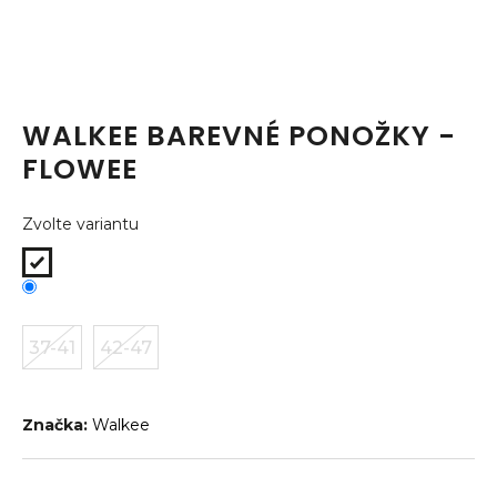
a
j
í
t
WALKEE BAREVNÉ PONOŽKY -
?
FLOWEE
Zvolte variantu
HLEDAT
37-41
42-47
D
o
p
o
Značka:
Walkee
r
u