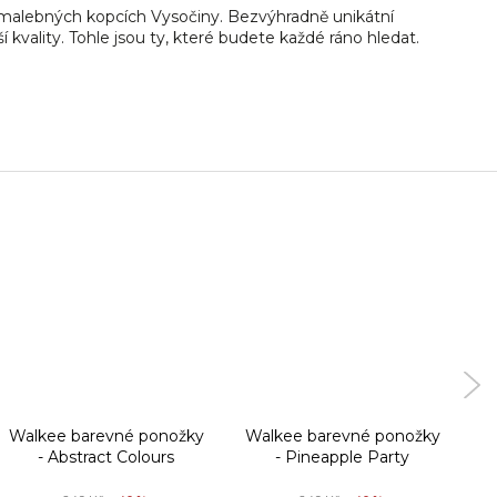
malebných kopcích Vysočiny. Bezvýhradně unikátní
 kvality. Tohle jsou ty, které budete každé ráno hledat.
Walkee barevné ponožky
Walkee barevné ponožky
W
- Abstract Colours
- Pineapple Party