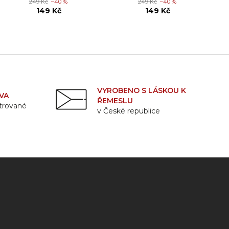
249 Kč
–40 %
249 Kč
–40 %
149 Kč
149 Kč
VYROBENO S LÁSKOU K
VA
ŘEMESLU
strované
v České republice