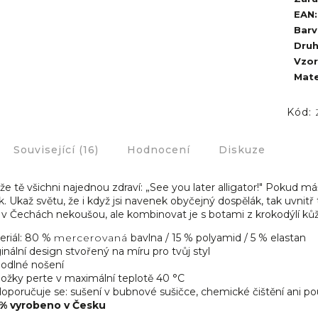
EAN
:
Barv
Dru
Vzor
Mate
Kód:
Související (16)
Hodnocení
Diskuze
že tě všichni najednou zdraví: „See you later alligator!" Pokud má
ak. Ukaž světu, že i když jsi navenek obyčejný dospělák, tak uvnit
v Čechách nekoušou, ale kombinovat je s botami z krokodýlí ků
eriál: 80 %
mercerovaná
bavlna / 15 % polyamid / 5 % elastan
inální design stvořený na míru pro tvůj styl
odlné nošení
ožky perte v maximální teplotě 40 °C
poručuje se: sušení v bubnové sušičce, chemické čištění ani použ
% vyrobeno v Česku