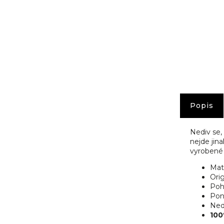
č
u
j
e
m
e
Popis
Nediv se, 
nejde jin
vyrobené 
Mat
Orig
Poh
Pon
Nedo
100