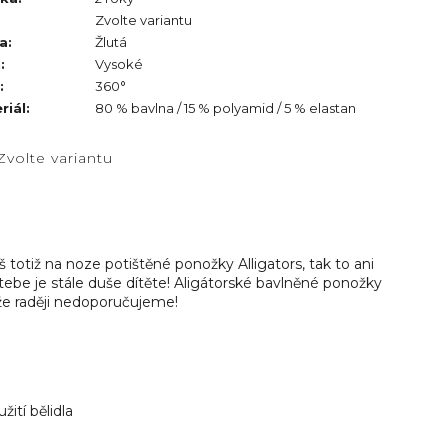
Zvolte variantu
a
:
Žlutá
h
:
Vysoké
:
360°
riál
:
80 % bavlna / 15 % polyamid / 5 % elastan
Zvolte variantu
š totiž na noze potištěné ponožky Alligators, tak to ani
ř tebe je stále duše dítěte! Aligátorské bavlněné ponožky
že raději nedoporučujeme!
ití bělidla