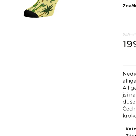
Znač
249 K
19
Měrná
cena:
Nediv
allig
Allig
jsi n
duše
Čech
krok
Kate
Zár