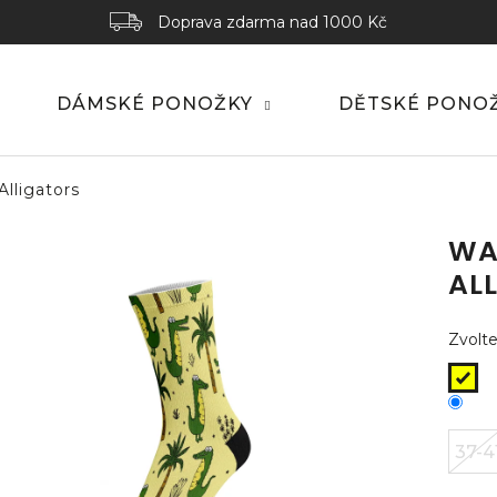
Doprava zdarma nad 1000 Kč
DÁMSKÉ PONOŽKY
DĚTSKÉ PONO
lligators
WA
AL
Zvolte
37-4