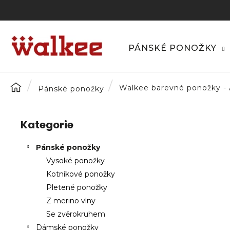
K
Přejít
na
o
obsah
Zpět
Zpět
š
do
do
í
PÁNSKÉ PONOŽKY
C
k
obchodu
obchodu
o
p
Domů
Walkee barevné ponožky - A
Pánské ponožky
o
P
t
o
ř
Kategorie
Přeskočit
s
e
kategorie
t
b
Pánské ponožky
r
u
Vysoké ponožky
a
j
Kotníkové ponožky
n
e
Pletené ponožky
n
t
Z merino vlny
í
e
Se zvěrokruhem
p
n
Dámské ponožky