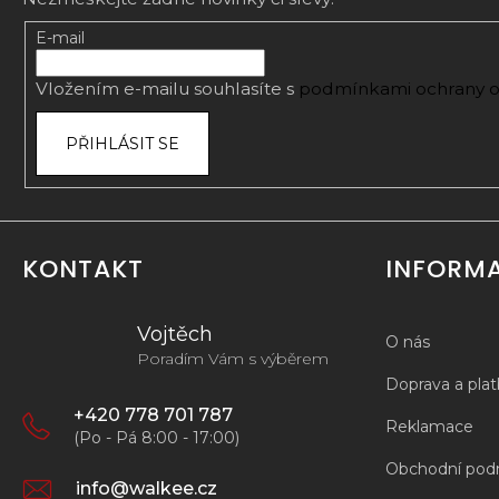
a
t
E-mail
í
Vložením e-mailu souhlasíte s
podmínkami ochrany o
PŘIHLÁSIT SE
KONTAKT
INFORM
Vojtěch
O nás
Poradím Vám s výběrem
Doprava a pla
+420 778 701 787
Reklamace
(Po - Pá 8:00 - 17:00)
Obchodní pod
info@walkee.cz