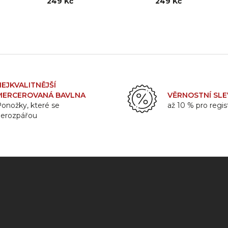
249 Kč
249 Kč
NEJKVALITNĚJŠÍ
MERCEROVANÁ BAVLNA
VĚRNOSTNÍ SLE
onožky, které se
až 10 % pro regi
nerozpářou