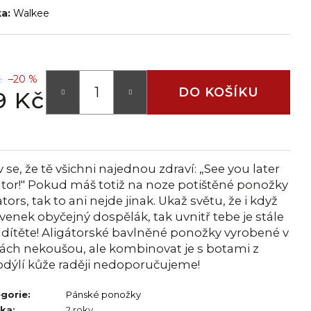
ka:
Walkee
č
–20 %
DO KOŠÍKU
9 Kč
 se, že tě všichni najednou zdraví: „See you later
ator!" Pokud máš totiž na noze potištěné ponožky
ators, tak to ani nejde jinak. Ukaž světu, že i když
avenek obyčejný dospělák, tak uvnitř tebe je stále
 dítěte! Aligátorské bavlněné ponožky vyrobené v
ách nekoušou, ale kombinovat je s botami z
odýlí kůže raději nedoporučujeme!
gorie
:
Pánské ponožky
uka
:
2 roky