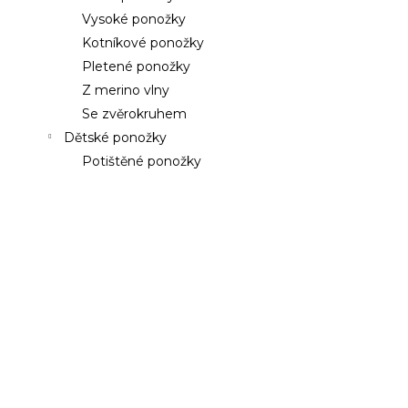
a
a
Vysoké ponožky
n
j
Kotníkové ponožky
e
í
Pletené ponožky
l
t
Z merino vlny
?
Se zvěrokruhem
Dětské ponožky
Potištěné ponožky
HLEDAT
D
o
p
o
r
u