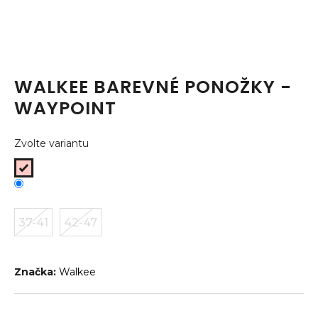
a
j
í
t
WALKEE BAREVNÉ PONOŽKY -
?
WAYPOINT
Zvolte variantu
HLEDAT
37-41
42-47
D
o
p
o
Značka:
Walkee
r
u