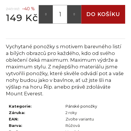
č
u
249 Kč
–40 %
j
DO KOŠÍKU
149 Kč
e
Měrná
m
cena:
e
Vychytané ponožky s motivem barevného listí
a bílých obrazců pro každého, kdo od svého
oblečení čeká maximum. Maximum výdrže a
maximum stylu. Z nejlepšího materiálu jsme
vytvořili ponožky, které skvěle odvádí pot a vaše
nohy budou jako v bavlnce, ať už jste šli na
výšlap na horu Říp. anebo právě zdoláváte
Mount Everest.
Kategorie
:
Pánské ponožky
Záruka
:
2 roky
EAN
:
Zvolte variantu
Barva
:
Růžová