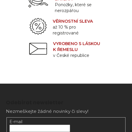
Ponožky, které se
nerozpářou
VĚRNOSTNÍ SLEVA
až 10 % pro
registrované
VYROBENO S LÁSKOU
K ŘEMESLU
v České republice
Z
á
Odebírat newsletter
p
Nezmeškejte žádné novinky či slevy!
a
t
E-mail
í