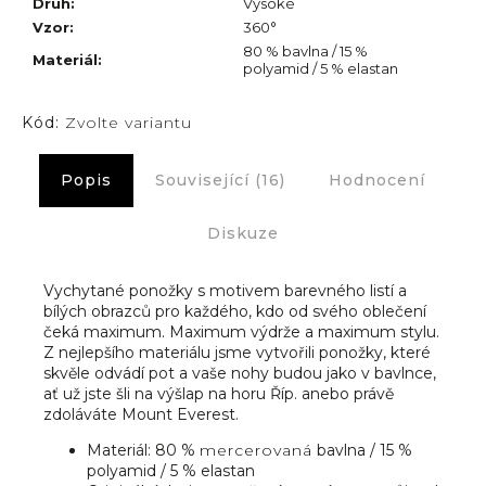
Druh
:
Vysoké
Vzor
:
360°
80 % bavlna / 15 %
Materiál
:
polyamid / 5 % elastan
Kód:
Zvolte variantu
Popis
Související (16)
Hodnocení
Diskuze
Vychytané ponožky s motivem barevného listí a
bílých obrazců pro každého, kdo od svého oblečení
čeká maximum. Maximum výdrže a maximum stylu.
Z nejlepšího materiálu jsme vytvořili ponožky, které
skvěle odvádí pot a vaše nohy budou jako v bavlnce,
ať už jste šli na výšlap na horu Říp. anebo právě
zdoláváte Mount Everest.
Materiál: 80 %
mercerovaná
bavlna / 15 %
polyamid / 5 % elastan