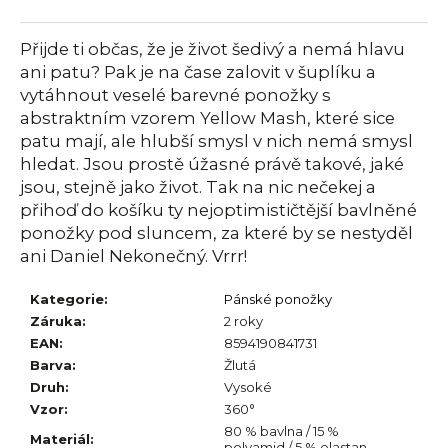
č
u
j
Přijde ti občas, že je život šedivý a nemá hlavu
e
ani patu? Pak je na čase zalovit v šuplíku a
m
vytáhnout veselé barevné ponožky s
e
abstraktním vzorem Yellow Mash, které sice
patu mají, ale hlubší smysl v nich nemá smysl
hledat. Jsou prostě úžasné právě takové, jaké
jsou, stejně jako život. Tak na nic nečekej a
přihoď do košíku ty nejoptimističtější bavlněné
ponožky pod sluncem, za které by se nestyděl
ani Daniel Nekonečný. Vrrr!
Kategorie
:
Pánské ponožky
Záruka
:
2 roky
EAN
:
8594190841731
Barva
:
Žlutá
Druh
:
Vysoké
Vzor
:
360°
80 % bavlna / 15 %
Materiál
:
polyamid / 5 % elastan