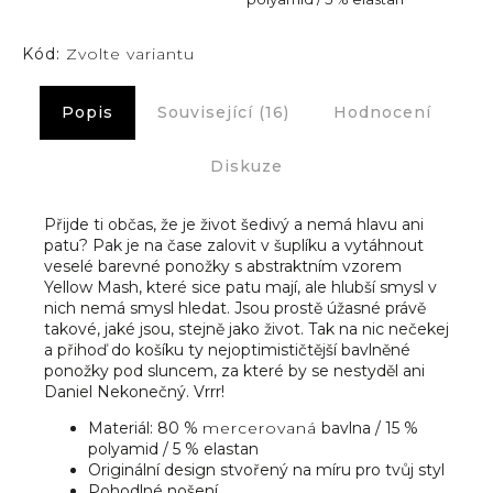
Kód:
Zvolte variantu
Popis
Související (16)
Hodnocení
Diskuze
Přijde ti občas, že je život šedivý a nemá hlavu ani
patu? Pak je na čase zalovit v šuplíku a vytáhnout
veselé barevné ponožky s abstraktním vzorem
Yellow Mash, které sice patu mají, ale hlubší smysl v
nich nemá smysl hledat. Jsou prostě úžasné právě
takové, jaké jsou, stejně jako život. Tak na nic nečekej
a přihoď do košíku ty nejoptimističtější bavlněné
ponožky pod sluncem, za které by se nestyděl ani
Daniel Nekonečný. Vrrr!
Materiál: 80 %
mercerovaná
bavlna / 15 %
polyamid / 5 % elastan
Originální design stvořený na míru pro tvůj styl
Pohodlné nošení