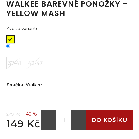
WALKEE BAREVNÉ PONOŽKY -
a
YELLOW MASH
j
í
Zvolte variantu
t
?
37-41
42-47
HLEDAT
Značka:
Walkee
D
o
p
249 Kč
–40 %
o
DO KOŠÍKU
149 Kč
r
Měrná
u
cena: