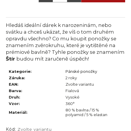
č
u
j
e
Hledáš ideální dárek k narozeninám, nebo
m
svátku a chceš ukázat, že víš o tom druhém
e
opravdu všechno? Co mu koupit ponožky se
znamením zvěrokruhu, které je vytištěné na
prémiové bavlně? Tyhle ponožky se znamením
Štír
budou mít zaručeně úspěch!
Kategorie
:
Pánské ponožky
Záruka
:
2 roky
EAN
:
Zvolte variantu
Barva
:
Fialová
Druh
:
Vysoké
Vzor
:
360°
80 % bavlna / 15 %
Materiál
:
polyamid / 5 % elastan
Kód:
Zvolte variantu