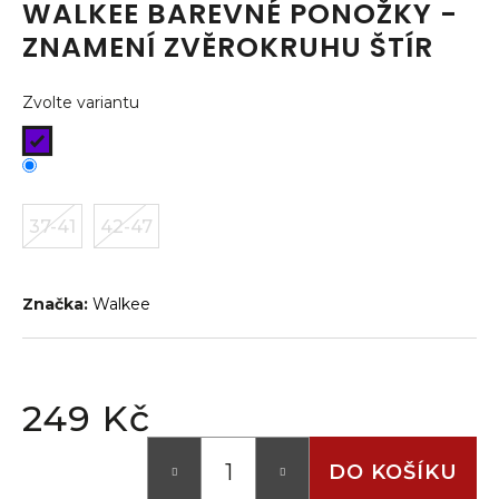
WALKEE BAREVNÉ PONOŽKY -
a
ZNAMENÍ ZVĚROKRUHU ŠTÍR
j
í
Zvolte variantu
t
?
37-41
42-47
HLEDAT
Značka:
Walkee
D
o
p
249 Kč
o
Měrná
r
cena:
DO KOŠÍKU
u