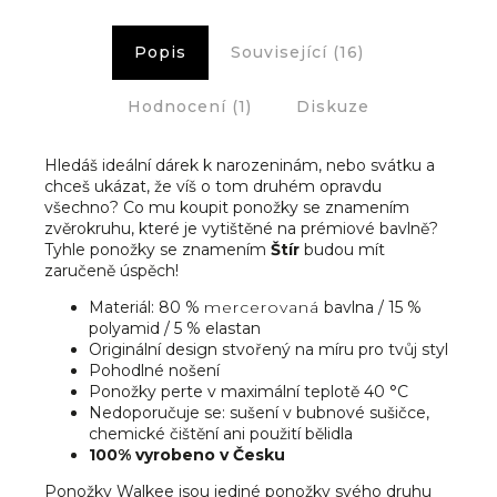
Popis
Související (16)
Hodnocení (1)
Diskuze
Hledáš ideální dárek k narozeninám, nebo svátku a
chceš ukázat, že víš o tom druhém opravdu
všechno? Co mu koupit ponožky se znamením
zvěrokruhu, které je vytištěné na prémiové bavlně?
Tyhle ponožky se znamením
Štír
budou mít
zaručeně úspěch!
Materiál: 80 %
mercerovaná
bavlna / 15 %
polyamid / 5 % elastan
Originální design stvořený na míru pro tvůj styl
Pohodlné nošení
Ponožky perte v maximální teplotě 40 °C
Nedoporučuje se: sušení v bubnové sušičce,
chemické čištění ani použití bělidla
100% vyrobeno v Česku
Ponožky Walkee jsou jediné ponožky svého druhu