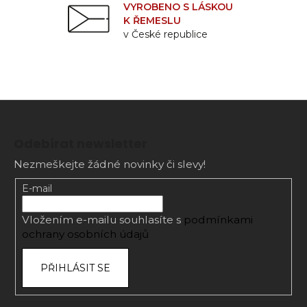
VYROBENO S LÁSKOU
K ŘEMESLU
v České republice
Z
á
Odebírat newsletter
p
Nezmeškejte žádné novinky či slevy!
a
t
E-mail
í
Vložením e-mailu souhlasíte s
podmínkami
ochrany osobních údajů
PŘIHLÁSIT SE