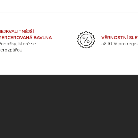
NEJKVALITNĚJŠÍ
MERCEROVANÁ BAVLNA
VĚRNOSTNÍ SLE
onožky, které se
až 10 % pro regi
nerozpářou