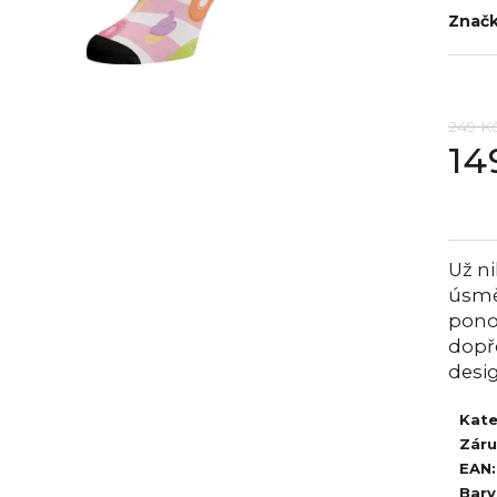
Znač
249 K
14
Měrná
cena:
Už ni
úsmě
ponož
dopře
desi
Kate
Zár
EAN
:
Barv