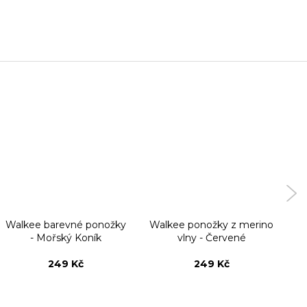
Walkee barevné ponožky
Walkee ponožky z merino
W
- Mořský Koník
vlny - Červené
249 Kč
249 Kč