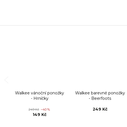
Walkee vánoční ponožky
Walkee barevné ponožky
- Hrníčky
- Beerfoots
249 Kč
249 Kč
–40 %
149 Kč