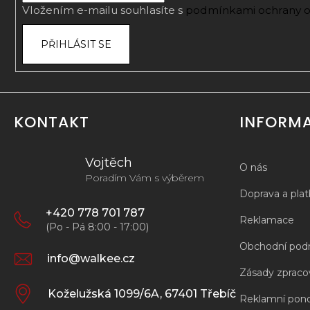
Vložením e-mailu souhlasíte s
podmínkami ochrany o
PŘIHLÁSIT SE
KONTAKT
INFORM
Vojtěch
O nás
Poradím Vám s výběrem
Doprava a pla
+420 778 701 787
Reklamace
(Po - Pá 8:00 - 17:00)
Obchodní pod
info@walkee.cz
Zásady zpracov
Koželužská 1099/6A, 67401 Třebíč
Reklamní pon