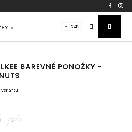
Hledat
Přihláš
N
CZK
ŽKY
ko
LKEE BAREVNÉ PONOŽKY -
NUTS
 variantu
1
42-47