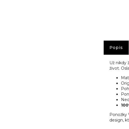
č
u
j
e
m
e
Popis
Už nikdy 
život. Os
Mat
Orig
Poh
Pon
Nedo
100
Ponožky W
design, kt