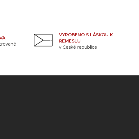
VYROBENO S LÁSKOU K
VA
ŘEMESLU
strované
v České republice