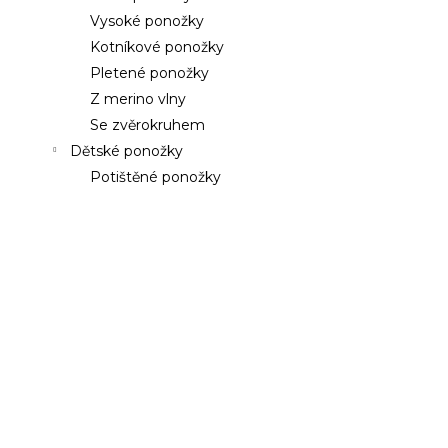
a
a
Vysoké ponožky
n
j
Kotníkové ponožky
e
í
Pletené ponožky
l
t
Z merino vlny
?
Se zvěrokruhem
Dětské ponožky
Potištěné ponožky
HLEDAT
D
o
p
o
r
u