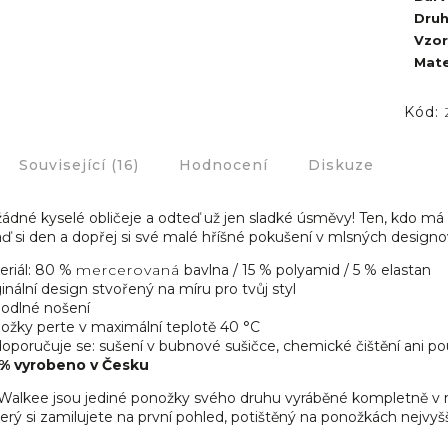
Dru
Vzor
Mate
Kód:
Související (16)
Hodnocení
Diskuze
žádné kyselé obličeje a odteď už jen sladké úsměvy! Ten, kdo má
laď si den a dopřej si své malé hříšné pokušení v mlsných desig
eriál: 80 %
mercerovaná
bavlna / 15 % polyamid / 5 % elastan
inální design stvořený na míru pro tvůj styl
odlné nošení
ožky perte v maximální teplotě 40 °C
poručuje se: sušení v bubnové sušičce, chemické čištění ani použ
% vyrobeno v Česku
alkee jsou jediné ponožky svého druhu vyráběné kompletně v 
erý si zamilujete na první pohled, potištěný na ponožkách nejvyšší