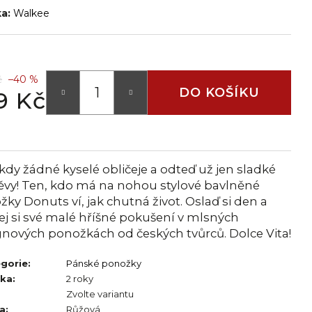
ka:
Walkee
č
–40 %
DO KOŠÍKU
9 Kč
kdy žádné kyselé obličeje a odteď už jen sladké
vy! Ten, kdo má na nohou stylové bavlněné
ky Donuts ví, jak chutná život. Oslaď si den a
j si své malé hříšné pokušení v mlsných
gnových ponožkách od českých tvůrců. Dolce Vita!
gorie
:
Pánské ponožky
uka
:
2 roky
Zvolte variantu
a
:
Růžová