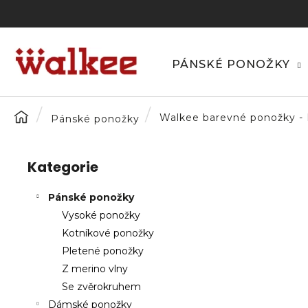
K
Přejít
na
o
obsah
Zpět
Zpět
š
do
do
í
PÁNSKÉ PONOŽKY
C
k
obchodu
obchodu
o
p
Domů
Walkee barevné ponožky -
Pánské ponožky
o
P
t
o
ř
Kategorie
Přeskočit
s
e
kategorie
t
b
Pánské ponožky
r
u
Vysoké ponožky
a
j
Kotníkové ponožky
n
e
Pletené ponožky
n
t
Z merino vlny
í
e
Se zvěrokruhem
p
n
Dámské ponožky