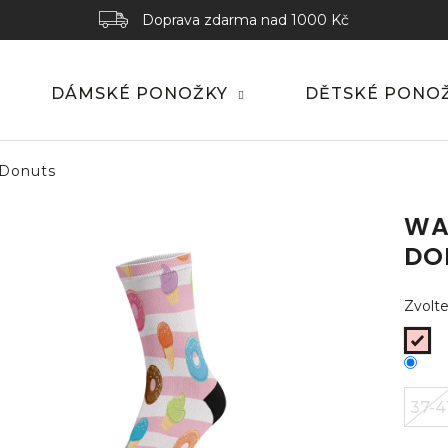
Doprava zdarma nad 1000 Kč
DÁMSKÉ PONOŽKY
DĚTSKÉ PONO
 Donuts
WA
DO
Zvolte
37-4