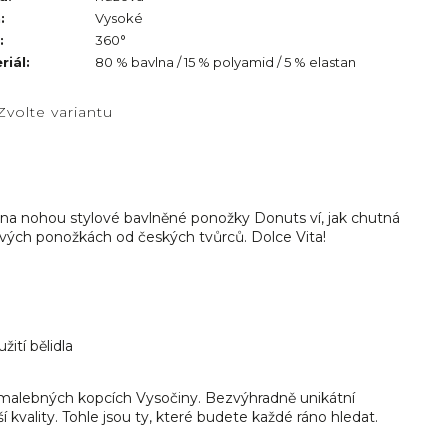
h
:
Vysoké
:
360°
riál
:
80 % bavlna / 15 % polyamid / 5 % elastan
Zvolte variantu
 na nohou stylové bavlněné ponožky Donuts ví, jak chutná
nových ponožkách od českých tvůrců. Dolce Vita!
ití bělidla
malebných kopcích Vysočiny. Bezvýhradně unikátní
 kvality. Tohle jsou ty, které budete každé ráno hledat.