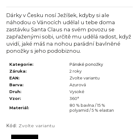
č
u
j
Dárky v Česku nosí Ježíšek, kdyby si ale
e
náhodou o Vánocích udělal u tebe doma
m
zastávku Santa Claus na svém povozu se
e
zapřaženými sobi, určitě mu udělá radost, když
uvidí, jaké máš na nohou parádní bavlněné
ponožky s jeho podobiznou.
Kategorie
:
Pánské ponožky
Záruka
:
2 roky
EAN
:
Zvolte variantu
Barva
:
Azurová
Druh
:
Vysoké
Vzor
:
360°
80 % bavlna / 15 %
Materiál
:
polyamid / 5 % elastan
Kód:
Zvolte variantu