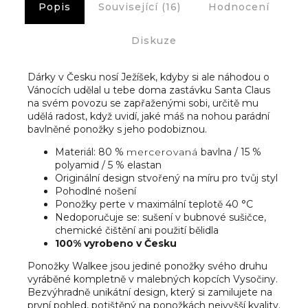
Popis
Související (16)
Hodnocení
Diskuze
Dárky v Česku nosí Ježíšek, kdyby si ale náhodou o
Vánocích udělal u tebe doma zastávku Santa Claus
na svém povozu se zapřaženými sobi, určitě mu
udělá radost, když uvidí, jaké máš na nohou parádní
bavlněné ponožky s jeho podobiznou.
Materiál: 80 %
mercerovaná
bavlna / 15 %
polyamid / 5 % elastan
Originální design stvořený na míru pro tvůj styl
Pohodlné nošení
Ponožky perte v maximální teplotě 40 °C
Nedoporučuje se: sušení v bubnové sušičce,
chemické čištění ani použití bělidla
100% vyrobeno v Česku
Ponožky Walkee jsou jediné ponožky svého druhu
vyráběné kompletně v malebných kopcích Vysočiny.
Bezvýhradně unikátní design, který si zamilujete na
první pohled, potištěný na ponožkách nejvyšší kvality.