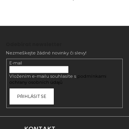
Z
á
Odebírat newsletter
p
Nezmeškejte žádné novinky či slevy!
a
t
E-mail
í
Vložením e-mailu souhlasíte s
podmínkami
ochrany osobních údajů
PŘIHLÁSIT SE
KONTAKT