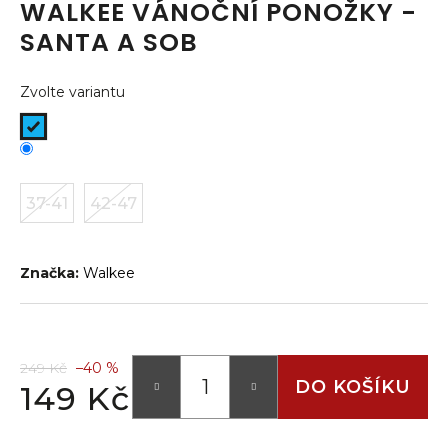
WALKEE VÁNOČNÍ PONOŽKY -
a
SANTA A SOB
j
í
Zvolte variantu
t
?
37-41
42-47
HLEDAT
Značka:
Walkee
D
o
p
249 Kč
–40 %
o
DO KOŠÍKU
149 Kč
r
Měrná
u
cena: