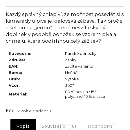
č
u
j
Každý správný chlap ví, že možnost posedět si s
e
kamarády u piva je královská zábava. Tak proč si
m
s sebou na „jedno“ točené nevzít i skvělý
e
doplněk v podobě ponožek se vzorem piva a
chmelu, které podtrhnou celý zážitek?
Kategorie
:
Pánské ponožky
Záruka
:
2 roky
EAN
:
Zvolte variantu
Barva
:
Hnědá
Druh
:
Vysoké
Vzor
:
360°
80 % bavlna / 15 %
Materiál
:
polyamid / 5 % elastan
Kód:
Zvolte variantu
Popis
Související (16)
Hodnocení