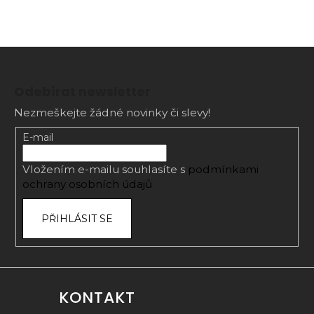
Z
á
Odebírat newsletter
p
Nezmeškejte žádné novinky či slevy!
a
t
E-mail
í
Vložením e-mailu souhlasíte s
podmínkami
ochrany osobních údajů
PŘIHLÁSIT SE
KONTAKT