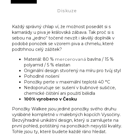
Diskuze
Každý správný chlap ví, že možnost posedět si s
kamarády u piva je královská zábava. Tak proč si s
sebou na „jedno“ točené nevzít i skvělý doplněk v
podobě ponožek se vzorem piva a chmelu, které
podtrhnou celý zážitek?
Materiál: 80 %
mercerovaná
bavlna / 15 %
polyamid / 5 % elastan
Originální design stvořený na míru pro tvůj styl
Pohodlné nošení
Ponožky perte v maximální teplotě 40 °C
Nedoporučuje se: sušení v bubnové sušičce,
chemické čištění ani použití bělidla
100% vyrobeno v Česku
Ponožky Walkee jsou jediné ponožky svého druhu
vyráběné kompletně v malebných kopcích Vysočiny.
Bezvýhradně unikátní design, který si zamilujete na
první pohled, potištěný na ponožkách nejvyšší kvality.
Tohle jsou ty, které budete každé ráno hledat.