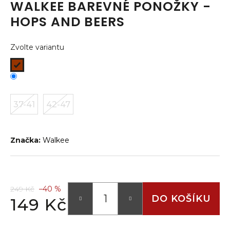
WALKEE BAREVNÉ PONOŽKY -
a
HOPS AND BEERS
j
í
Zvolte variantu
t
?
37-41
42-47
HLEDAT
Značka:
Walkee
D
o
p
249 Kč
–40 %
o
DO KOŠÍKU
149 Kč
r
Měrná
u
cena: