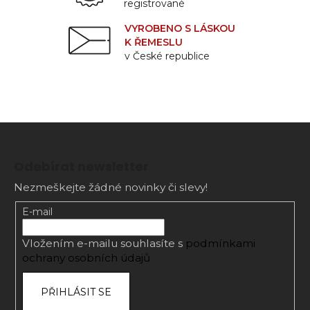
registrované
VYROBENO S LÁSKOU
K ŘEMESLU
v České republice
Z
á
Odebírat newsletter
p
Nezmeškejte žádné novinky či slevy!
a
t
E-mail
í
Vložením e-mailu souhlasíte s
podmínkami
ochrany osobních údajů
PŘIHLÁSIT SE