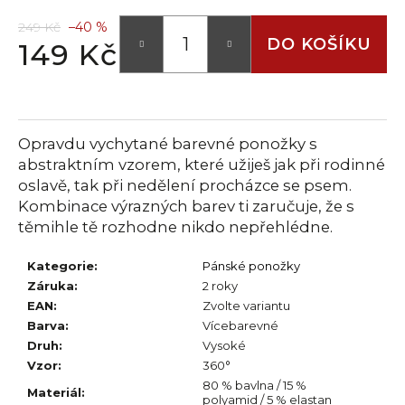
č
u
249 Kč
–40 %
j
DO KOŠÍKU
149 Kč
e
Měrná
m
cena:
e
Opravdu vychytané barevné ponožky s
abstraktním vzorem, které užiješ jak při rodinné
oslavě, tak při nedělení procházce se psem.
Kombinace výrazných barev ti zaručuje, že s
těmihle tě rozhodne nikdo nepřehlédne.
Kategorie
:
Pánské ponožky
Záruka
:
2 roky
EAN
:
Zvolte variantu
Barva
:
Vícebarevné
Druh
:
Vysoké
Vzor
:
360°
80 % bavlna / 15 %
Materiál
:
polyamid / 5 % elastan