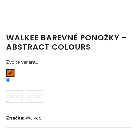
a
j
í
t
WALKEE BAREVNÉ PONOŽKY -
?
ABSTRACT COLOURS
Zvolte variantu
HLEDAT
37-41
42-47
D
o
p
o
Značka:
Walkee
r
u