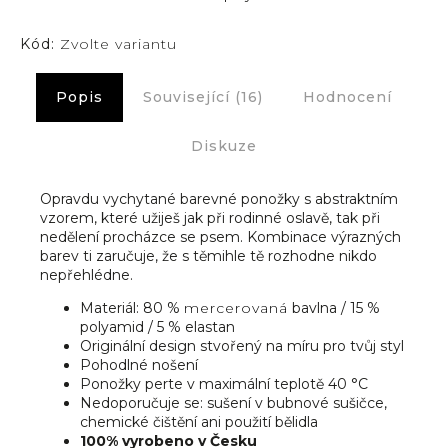
Kód:
Zvolte variantu
Popis
Související (16)
Hodnocení
Diskuze
Opravdu vychytané barevné ponožky s abstraktním
vzorem, které užiješ jak při rodinné oslavě, tak při
nedělení procházce se psem. Kombinace výrazných
barev ti zaručuje, že s těmihle tě rozhodne nikdo
nepřehlédne.
Materiál: 80 %
mercerovaná
bavlna / 15 %
polyamid / 5 % elastan
Originální design stvořený na míru pro tvůj styl
Pohodlné nošení
Ponožky perte v maximální teplotě 40 °C
Nedoporučuje se: sušení v bubnové sušičce,
chemické čištění ani použití bělidla
100% vyrobeno v Česku