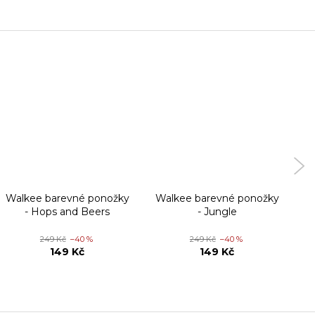
Walkee barevné ponožky
Walkee barevné ponožky
W
- Hops and Beers
- Jungle
249 Kč
–40 %
249 Kč
–40 %
149 Kč
149 Kč