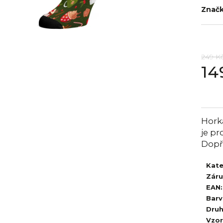
Znač
249 K
14
Měrná
cena:
Horká
je p
Dopř
Kate
Zár
EAN
:
Barv
Dru
Vzor