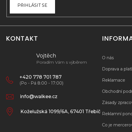
PŘIHLÁSIT SE
KONTAKT
INFORM
Vojtěch
O nás
Poradím Vám s výběrem
Doprava a pla
+420 778 701 787
Reklamace
(Po - Pá 8:00 - 17:00)
Obchodní pod
info@walkee.cz
Zásady zpracov
Koželužská 1099/6A, 67401 Třebíč
Reklamní pon
Co je mercero