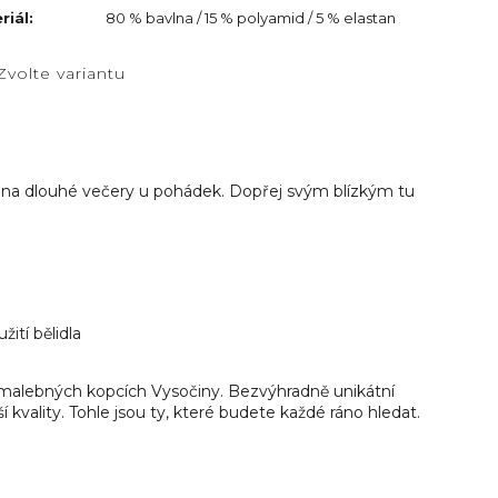
riál
:
80 % bavlna / 15 % polyamid / 5 % elastan
Zvolte variantu
e na dlouhé večery u pohádek. Dopřej svým blízkým tu
ití bělidla
malebných kopcích Vysočiny. Bezvýhradně unikátní
 kvality. Tohle jsou ty, které budete každé ráno hledat.