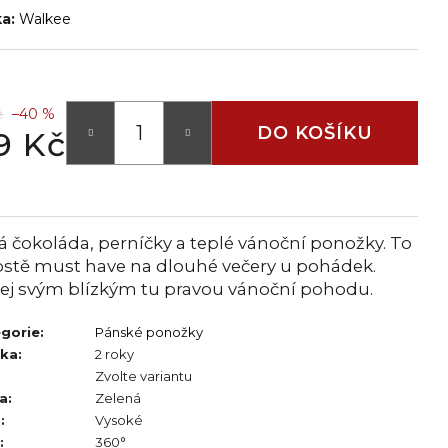
ka:
Walkee
č
–40 %
DO KOŠÍKU
9 Kč
 čokoláda, perníčky a teplé vánoční ponožky. To
rostě must have na dlouhé večery u pohádek.
ej svým blízkým tu pravou vánoční pohodu.
gorie
:
Pánské ponožky
uka
:
2 roky
Zvolte variantu
a
:
Zelená
h
:
Vysoké
:
360°