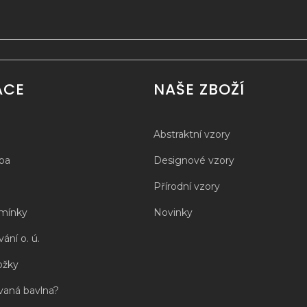
ACE
NAŠE ZBOŽÍ
Abstraktní vzory
tba
Designové vzory
Přírodní vzory
mínky
Novinky
ání o. ú.
ožky
vaná bavlna?