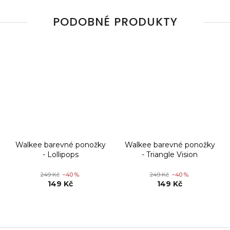
PODOBNÉ PRODUKTY
Walkee barevné ponožky
Walkee barevné ponožky
- Lollipops
- Triangle Vision
249 Kč
–40 %
249 Kč
–40 %
149 Kč
149 Kč