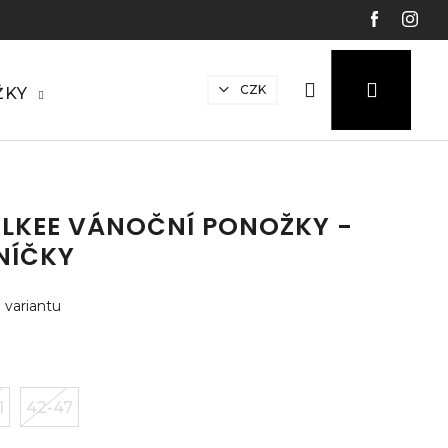
Hledat
Přihláš
N
CZK
ŽKY
ko
LKEE VÁNOČNÍ PONOŽKY -
NÍČKY
 variantu
1
42-47