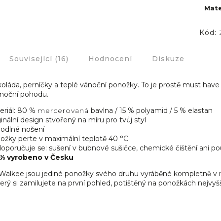
Mate
Kód:
Související (16)
Hodnocení
Diskuze
oláda, perníčky a teplé vánoční ponožky. To je prostě must hav
noční pohodu.
eriál: 80 %
mercerovaná
bavlna / 15 % polyamid / 5 % elastan
inální design stvořený na míru pro tvůj styl
odlné nošení
ožky perte v maximální teplotě 40 °C
poručuje se: sušení v bubnové sušičce, chemické čištění ani použ
% vyrobeno v Česku
alkee jsou jediné ponožky svého druhu vyráběné kompletně v 
erý si zamilujete na první pohled, potištěný na ponožkách nejvyšší