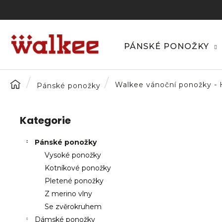
K
Přejít
na
o
obsah
Zpět
Zpět
š
do
do
í
PÁNSKÉ PONOŽKY
C
k
obchodu
obchodu
o
p
Domů
Walkee vánoční ponožky - 
Pánské ponožky
o
P
t
o
ř
Kategorie
Přeskočit
s
e
kategorie
t
b
Pánské ponožky
r
u
Vysoké ponožky
a
j
Kotníkové ponožky
n
e
Pletené ponožky
n
t
Z merino vlny
í
e
Se zvěrokruhem
p
n
Dámské ponožky