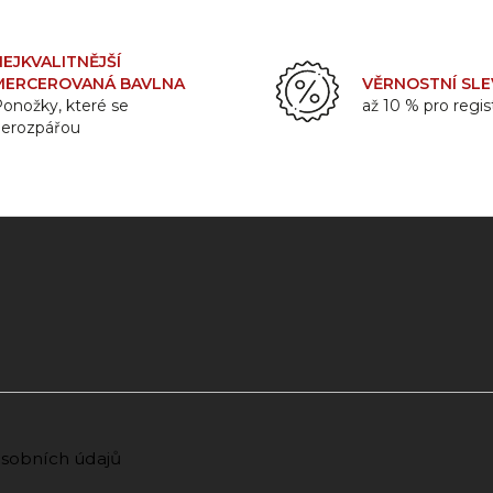
NEJKVALITNĚJŠÍ
MERCEROVANÁ BAVLNA
VĚRNOSTNÍ SLE
onožky, které se
až 10 % pro regi
nerozpářou
sobních údajů