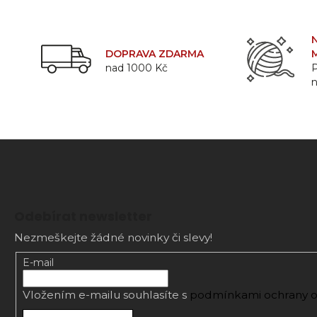
DOPRAVA ZDARMA
nad 1000 Kč
P
Z
á
Odebírat newsletter
p
Nezmeškejte žádné novinky či slevy!
a
t
E-mail
í
Vložením e-mailu souhlasíte s
podmínkami ochrany o