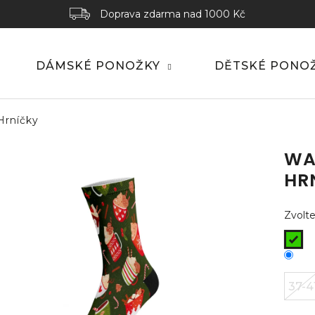
Doprava zdarma nad 1000 Kč
DÁMSKÉ PONOŽKY
DĚTSKÉ PONO
Hrníčky
WA
HR
Zvolte
37-4