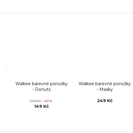
Walkee barevné ponožky
Walkee barevné ponožky
- Donuts
- Masky
249 Kč
249 Kč
–40 %
149 Kč