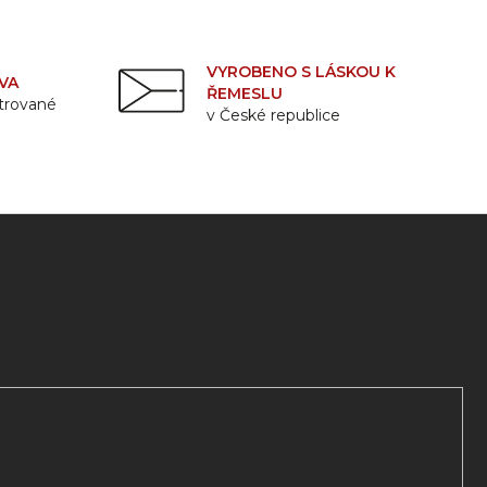
VYROBENO S LÁSKOU K
VA
ŘEMESLU
strované
v České republice