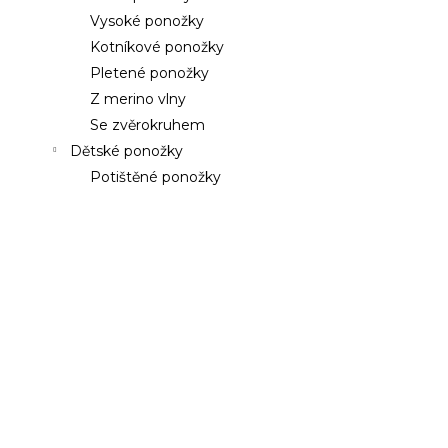
a
a
Vysoké ponožky
n
j
Kotníkové ponožky
e
í
Pletené ponožky
l
t
Z merino vlny
?
Se zvěrokruhem
Dětské ponožky
Potištěné ponožky
HLEDAT
D
o
p
o
r
u