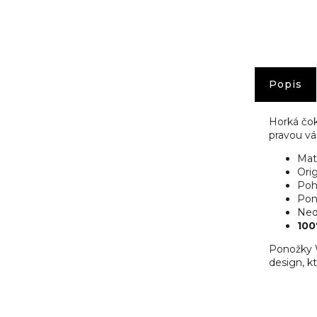
č
u
j
e
m
e
Popis
Horká čok
pravou vá
Mat
Orig
Poh
Pon
Nedo
100
Ponožky W
design, kt