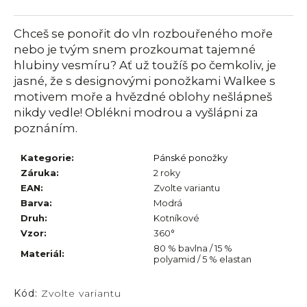
č
u
j
Chceš se ponořit do vln rozbouřeného moře
e
nebo je tvým snem prozkoumat tajemné
m
hlubiny vesmíru? Ať už toužíš po čemkoliv, je
e
jasné, že s designovými ponožkami Walkee s
motivem moře a hvězdné oblohy nešlápneš
nikdy vedle! Oblékni modrou a vyšlápni za
poznáním.
Kategorie
:
Pánské ponožky
Záruka
:
2 roky
EAN
:
Zvolte variantu
Barva
:
Modrá
Druh
:
Kotníkové
Vzor
:
360°
80 % bavlna / 15 %
Materiál
:
polyamid / 5 % elastan
Kód:
Zvolte variantu