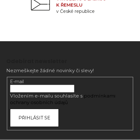
K ŘEMESLU
v České republice
Z
á
Odebírat newsletter
p
Nezmeškejte žádné novinky či slevy!
a
t
E-mail
í
Vložením e-mailu souhlasíte s
podmínkami
ochrany osobních údajů
PŘIHLÁSIT SE