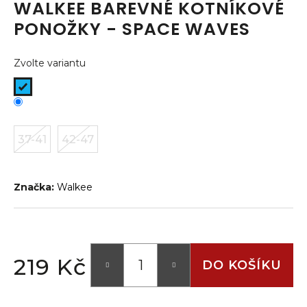
WALKEE BAREVNÉ KOTNÍKOVÉ
a
PONOŽKY - SPACE WAVES
j
í
Zvolte variantu
t
?
37-41
42-47
HLEDAT
Značka:
Walkee
D
o
p
219 Kč
o
DO KOŠÍKU
r
Měrná
u
cena: