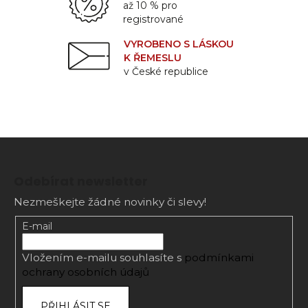
až 10 % pro
registrované
VYROBENO S LÁSKOU
K ŘEMESLU
v České republice
Z
á
Odebírat newsletter
p
Nezmeškejte žádné novinky či slevy!
a
t
E-mail
í
Vložením e-mailu souhlasíte s
podmínkami
ochrany osobních údajů
PŘIHLÁSIT SE