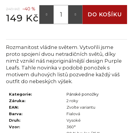
č
u
249 Kč
–40 %
j
DO KOŠÍKU
149 Kč
e
Měrná
m
cena:
e
Rozmanitost vládne světem. Vytvořili jsme
proto spojení dvou netradičních světů, díky
nimž vznikl náš nejoriginálnější design Purple
Leafs. Tahle novinka v podobě ponožek s
motivem duhových listů pozvedne každý váš
outfit do nebeských výšek.
Kategorie
:
Pánské ponožky
Záruka
:
2 roky
EAN
:
Zvolte variantu
Barva
:
Fialová
Druh
:
Vysoké
Vzor
:
360°