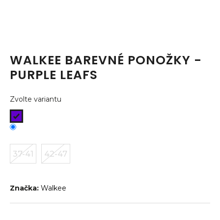
a
j
í
t
WALKEE BAREVNÉ PONOŽKY -
?
PURPLE LEAFS
Zvolte variantu
HLEDAT
37-41
42-47
D
o
p
o
Značka:
Walkee
r
u