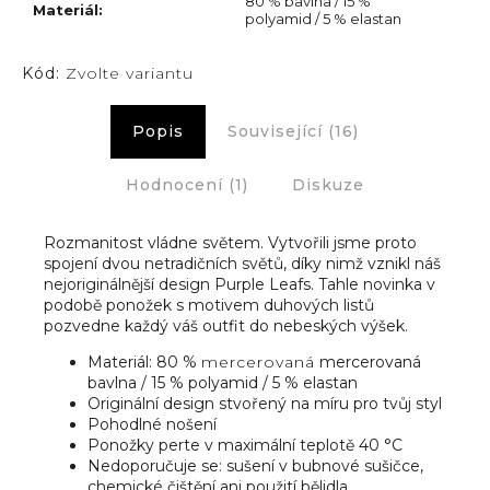
80 % bavlna / 15 %
Materiál
:
polyamid / 5 % elastan
Kód:
Zvolte variantu
Popis
Související (16)
Hodnocení (1)
Diskuze
Rozmanitost vládne světem. Vytvořili jsme proto
spojení dvou netradičních světů, díky nimž vznikl náš
nejoriginálnější design Purple Leafs. Tahle novinka v
podobě ponožek s motivem duhových listů
pozvedne každý váš outfit do nebeských výšek.
Materiál: 80 %
mercerovaná
mercerovaná
bavlna / 15 % polyamid / 5 % elastan
Originální design stvořený na míru pro tvůj styl
Pohodlné nošení
Ponožky perte v maximální teplotě 40 °C
Nedoporučuje se: sušení v bubnové sušičce,
chemické čištění ani použití bělidla