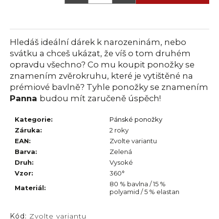
č
u
j
e
Hledáš ideální dárek k narozeninám, nebo
m
svátku a chceš ukázat, že víš o tom druhém
e
opravdu všechno? Co mu koupit ponožky se
znamením zvěrokruhu, které je vytištěné na
prémiové bavlně? Tyhle ponožky se znamením
Panna
budou mít zaručeně úspěch!
Kategorie
:
Pánské ponožky
Záruka
:
2 roky
EAN
:
Zvolte variantu
Barva
:
Zelená
Druh
:
Vysoké
Vzor
:
360°
80 % bavlna / 15 %
Materiál
:
polyamid / 5 % elastan
Kód:
Zvolte variantu