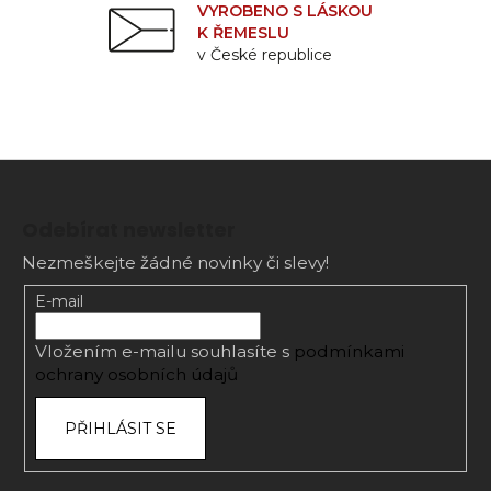
VYROBENO S LÁSKOU
K ŘEMESLU
v České republice
Z
á
Odebírat newsletter
p
Nezmeškejte žádné novinky či slevy!
a
t
E-mail
í
Vložením e-mailu souhlasíte s
podmínkami
ochrany osobních údajů
PŘIHLÁSIT SE