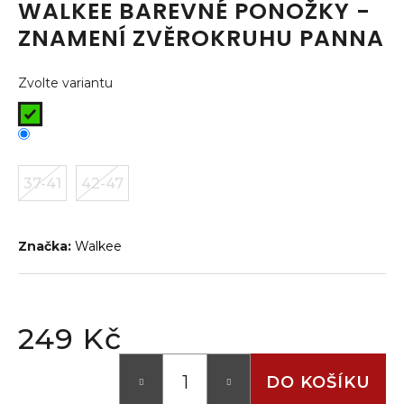
WALKEE BAREVNÉ PONOŽKY -
a
ZNAMENÍ ZVĚROKRUHU PANNA
j
í
Zvolte variantu
t
?
37-41
42-47
HLEDAT
Značka:
Walkee
D
o
p
249 Kč
o
Měrná
r
cena:
DO KOŠÍKU
u