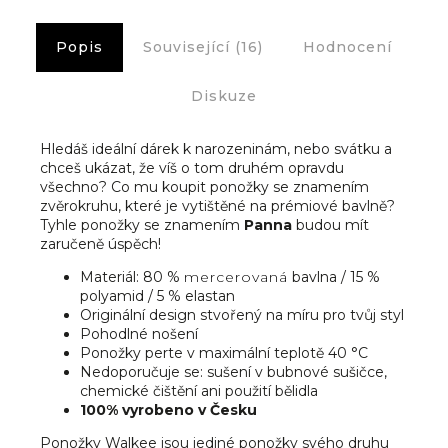
Popis
Související (16)
Hodnocení
Diskuze
Hledáš ideální dárek k narozeninám, nebo svátku a
chceš ukázat, že víš o tom druhém opravdu
všechno? Co mu koupit ponožky se znamením
zvěrokruhu, které je vytištěné na prémiové bavlně?
Tyhle ponožky se znamením
Panna
budou mít
zaručeně úspěch!
Materiál: 80 %
mercerovaná
bavlna / 15 %
polyamid / 5 % elastan
Originální design stvořený na míru pro tvůj styl
Pohodlné nošení
Ponožky perte v maximální teplotě 40 °C
Nedoporučuje se: sušení v bubnové sušičce,
chemické čištění ani použití bělidla
100% vyrobeno v Česku
Ponožky Walkee jsou jediné ponožky svého druhu