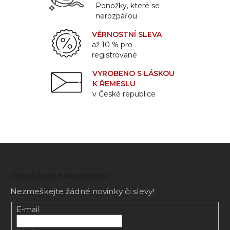
Ponožky, které se
nerozpářou
VĚRNOSTNÍ SLEVA
až 10 % pro
registrované
VYROBENO S LÁSKOU
K ŘEMESLU
v České republice
Z
á
Odebírat newsletter
p
Nezmeškejte žádné novinky či slevy!
a
t
E-mail
í