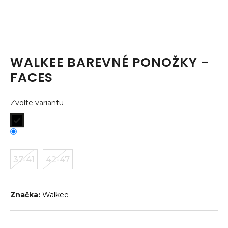
a
j
í
t
WALKEE BAREVNÉ PONOŽKY -
?
FACES
Zvolte variantu
HLEDAT
37-41
42-47
D
o
p
o
Značka:
Walkee
r
u