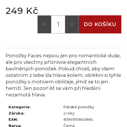
č
u
249 Kč
j
Měrná
e
cena:
DO KOŠÍKU
m
e
Ponožky Faces nejsou jen pro romantické duše,
ale pro všechny příznivce elegantních
bavlněných ponožek. Pokud chceš, aby všem
ostatním z tebe šla hlava kolem, oblékni si tyhle
ponožky s motivem obličeje, jimiž se to jen
hemží. Jen pozor! Ať se vám při hledání
nezamotá hlava.
Kategorie
:
Pánské ponožky
Záruka
:
2 roky
EAN
:
8594190840864
Barva
:
Černá