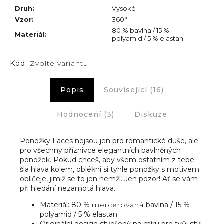
Druh
:
Vysoké
Vzor
:
360°
80 % bavlna / 15 %
Materiál
:
polyamid / 5 % elastan
Kód:
Zvolte variantu
Popis
Související (16)
Hodnocení (3)
Diskuze
Ponožky Faces nejsou jen pro romantické duše, ale
pro všechny příznivce elegantních bavlněných
ponožek. Pokud chceš, aby všem ostatním z tebe
šla hlava kolem, oblékni si tyhle ponožky s motivem
obličeje, jimiž se to jen hemží. Jen pozor! Ať se vám
při hledání nezamotá hlava.
Materiál: 80 %
mercerovaná
bavlna / 15 %
polyamid / 5 % elastan