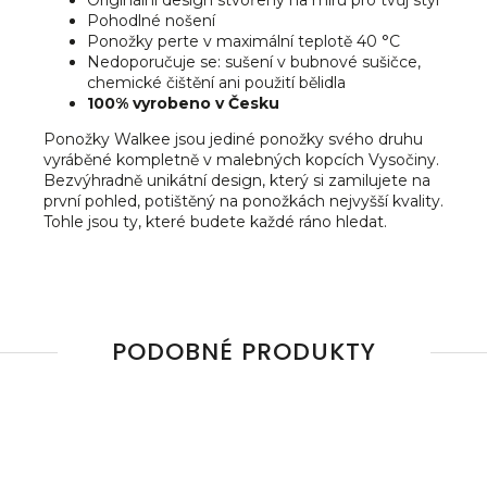
Originální design stvořený na míru pro tvůj styl
Pohodlné nošení
Ponožky perte v maximální teplotě 40 °C
Nedoporučuje se: sušení v bubnové sušičce,
chemické čištění ani použití bělidla
100% vyrobeno v Česku
Ponožky Walkee jsou jediné ponožky svého druhu
vyráběné kompletně v malebných kopcích Vysočiny.
Bezvýhradně unikátní design, který si zamilujete na
první pohled, potištěný na ponožkách nejvyšší kvality.
Tohle jsou ty, které budete každé ráno hledat.
PODOBNÉ PRODUKTY