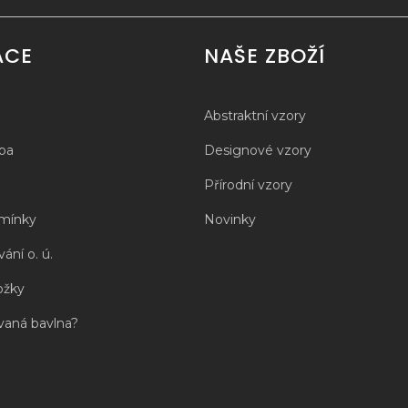
ACE
NAŠE ZBOŽÍ
Abstraktní vzory
tba
Designové vzory
Přírodní vzory
mínky
Novinky
ání o. ú.
ožky
vaná bavlna?