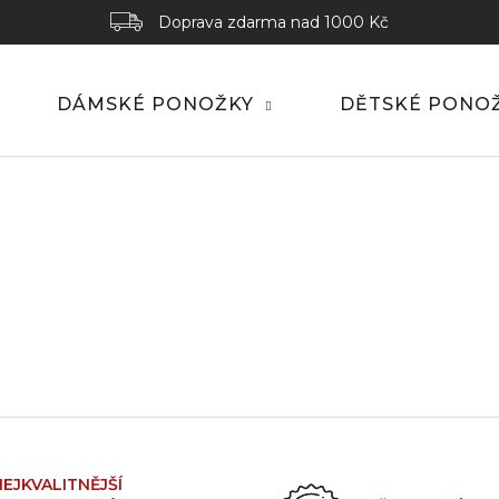
Doprava zdarma nad 1000 Kč
DÁMSKÉ PONOŽKY
DĚTSKÉ PONO
NEJKVALITNĚJŠÍ