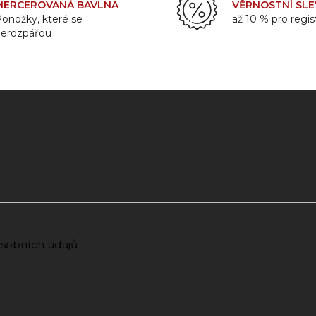
MERCEROVANÁ BAVLNA
VĚRNOSTNÍ SLE
onožky, které se
až 10 % pro regi
nerozpářou
sobních údajů