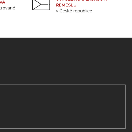
VA
ŘEMESLU
strované
v České republice