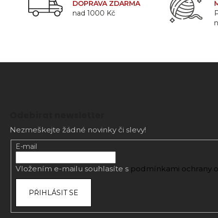
DOPRAVA ZDARMA
a
nad 1000 Kč
P
j
í
t
?
Z
á
HLEDAT
Odebírat newsletter
p
Nezmeškejte žádné novinky či slevy!
a
t
E-mail
D
í
o
Vložením e-mailu souhlasíte s
podmínkami ochrany o
p
o
PŘIHLÁSIT SE
r
u